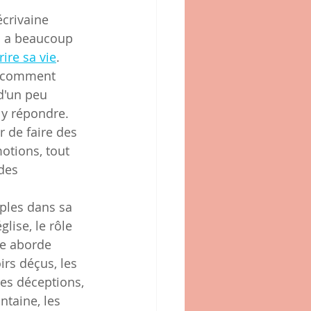
crivaine 
ui a beaucoup 
rire sa vie
.
r comment 
d'un peu 
 y répondre.
r de faire des 
otions, tout 
des 
ples dans sa 
lise, le rôle 
le aborde 
irs déçus, les 
les déceptions, 
ntaine, les 