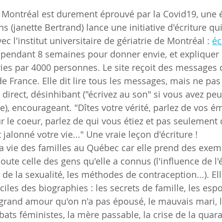
 Montréal est durement éprouvé par la Covid19, une é
s (janette Bertrand) lance une initiative d'écriture q
ec l'institut universitaire de gériatrie de Montréal : 
éc
 pendant 8 semaines pour donner envie, et explique
ivies par 4000 personnes. Le site reçoit des messages 
e France. Elle dit lire tous les messages, mais ne pas
, direct, désinhibant ("écrivez au son" si vous avez peu
), encourageant. "Dîtes votre vérité, parlez de vos ém
r le coeur, parlez de qui vous étiez et pas seulement 
alonné votre vie..." Une vraie leçon d'écriture !
la vie des familles au Québec car elle prend des exem
oute celle des gens qu'elle a connus (l'influence de l'ég
 de la sexualité, les méthodes de contraception...). El
iciles des biographies : les secrets de famille, les espo
le grand amour qu'on n'a pas épousé, le mauvais mari, 
ats féministes, la mère passable, la crise de la quara