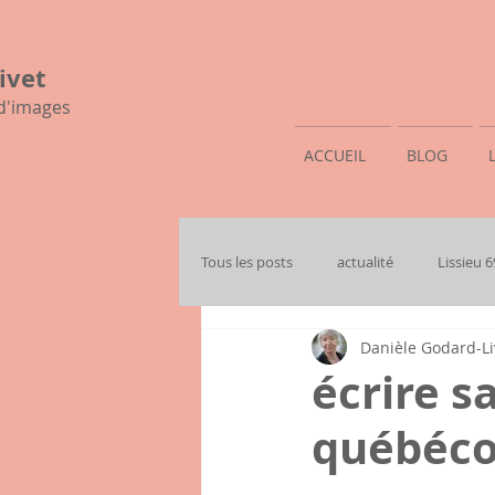
ivet
 d'images
ACCUEIL
BLOG
Tous les posts
actualité
Lissieu 
Danièle Godard-Li
mon histoire familiale
écrire sa
québécoi