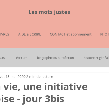
Les mots justes
LIVRES
AIDE à ECRIRE
CONTACT et abonnement
PHOT
69380
écriture
biographie ou autofiction
histoire et généal
vet
13 mai 2020
2 min de lecture
 vie, une initiative
se - jour 3bis