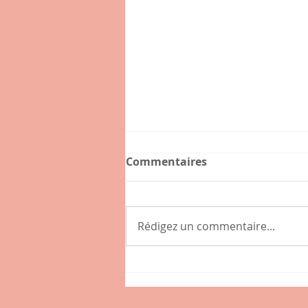
Commentaires
Rédigez un commentaire...
Connaissez-vous l'hybride
, nouveau café-épicerie de
la place des Tamaris à