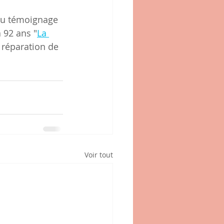
eau témoignage 
à 92 ans "
La 
 réparation de 
Voir tout