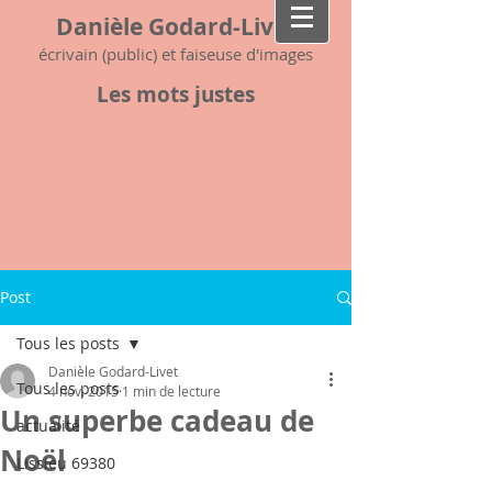
Danièle Godard-Livet
écrivain (public) et faiseuse d'images
Les mots justes
Post
Tous les posts
Danièle Godard-Livet
Tous les posts
4 nov. 2015
1 min de lecture
Un superbe cadeau de
actualité
Noël
Lissieu 69380