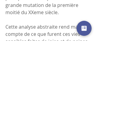
grande mutation de la première 
moitié du XXeme siècle.
Cette analyse abstraite rend mal 
compte de ce que furent ces vies 
sensibles faites de joies et de peines 
mais elle essaie de leur rendre une 
autre dimension en les inscrivant 
dans la « grande » histoire dont elles 
sont l' incarnation. Et puis ne 
boudons pas notre plaisir de vivants 
: écrire à deux mains est un 
immense plaisir, celui de la 
rencontre, de l'échange, des regards 
croisés et de la construction 
commune d'une modeste œuvre de 
mémoire et de lien.