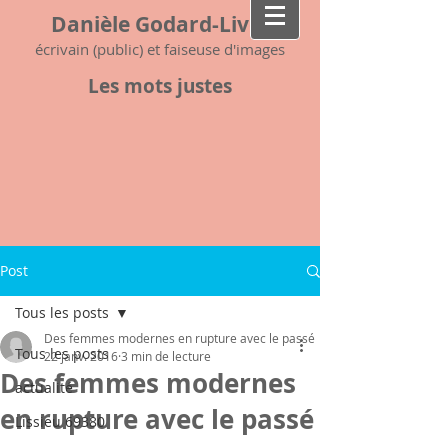
Danièle Godard-Livet
écrivain (public) et faiseuse d'images
Les mots justes
Post
Tous les posts
Des femmes modernes en rupture avec le passé
Tous les posts
22 janv. 2016
3 min de lecture
Des femmes modernes
actualité
en rupture avec le passé
Lissieu 69380