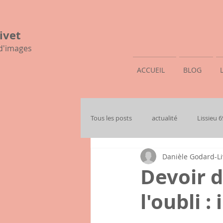
ivet
 d'images
ACCUEIL
BLOG
Tous les posts
actualité
Lissieu 
Danièle Godard-Li
mon histoire familiale
Devoir d
l'oubli 