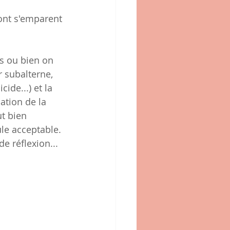
ont s'emparent 
s ou bien on 
 subalterne, 
ide...) et la 
ation de la 
ut bien 
ule acceptable.
e réflexion... 