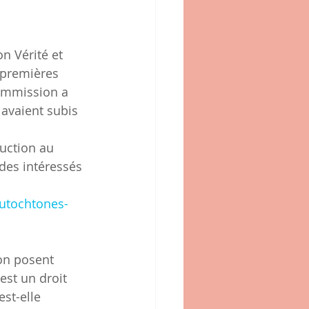
 premières 
commission a 
avaient subis 
des intéressés 
autochtones-
ion posent 
est un droit 
st-elle 