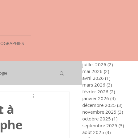
OGRAPHIES
juillet 2026
(2)
2 posts
mai 2026
(2)
2 posts
ogie
avril 2026
(1)
1 post
mars 2026
(3)
3 posts
février 2026
(2)
2 posts
janvier 2026
(4)
4 posts
t à
décembre 2025
(3)
3 posts
novembre 2025
(3)
3 post
octobre 2025
(1)
1 post
aphe
septembre 2025
(3)
3 post
août 2025
(3)
3 posts