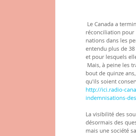
 Le Canada a terminé en 2015 l'énorme travail entrepris par la Commission Vérité et 
réconciliation pour
nations dans les pe
entendu plus de 38 
et pour lesquels el
 Mais, à peine les travaux terminés, une juridiction vote le droit à la destruction au 
bout de quinze ans,
qu'ils soient conser
http://ici.radio-ca
indemnisations-des
La visibilité des so
désormais des quest
mais une société sa