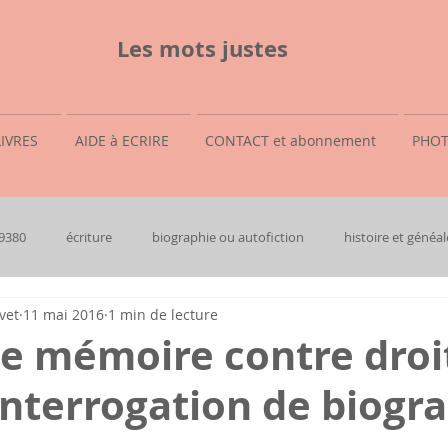
Les mots justes
LIVRES
AIDE à ECRIRE
CONTACT et abonnement
PHOT
69380
écriture
biographie ou autofiction
histoire et généal
vet
11 mai 2016
1 min de lecture
e mémoire contre droi
: interrogation de biogr