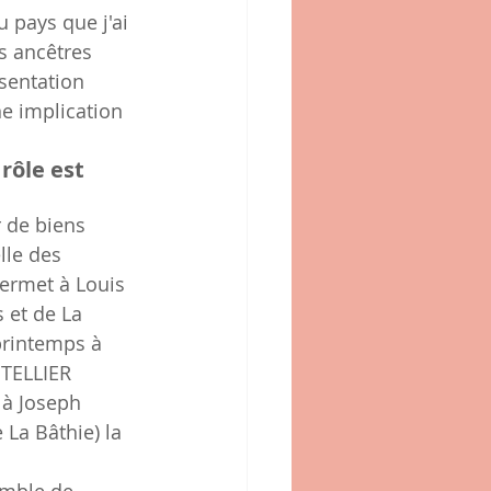
 pays que j'ai 
s ancêtres 
ésentation 
e implication 
rôle est 
r de biens 
lle des 
permet à Louis 
 et de La 
printemps à 
 TELLIER 
 à Joseph 
La Bâthie) la 