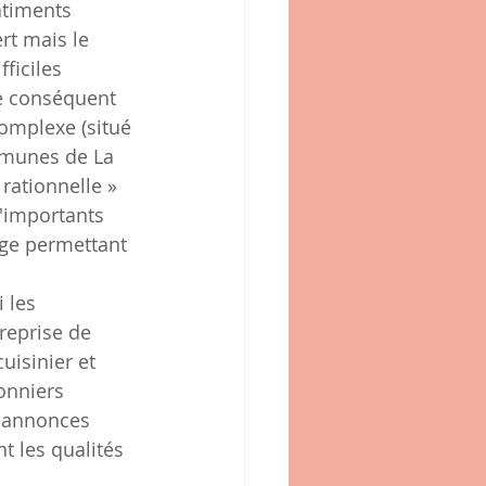
âtiments 
rt mais le 
ficiles 
re conséquent 
complexe (situé 
ommunes de La 
rationnelle » 
'importants 
age permettant 
 les 
reprise de 
uisinier et 
onniers 
s annonces 
 les qualités 