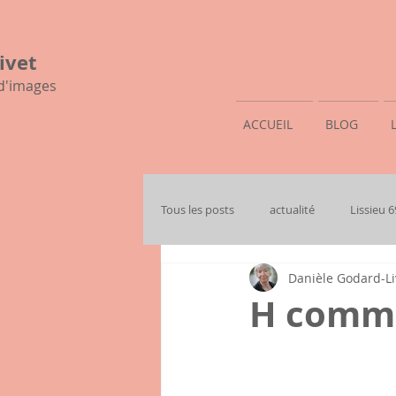
ivet
 d'images
ACCUEIL
BLOG
Tous les posts
actualité
Lissieu 
Danièle Godard-Li
mon histoire familiale
H comme