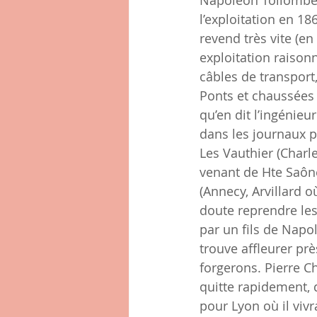
Napoléon Tollomber
l’exploitation en 1
revend très vite (e
exploitation raison
câbles de transport,
Ponts et chaussées 
qu’en dit l’ingénieu
dans les journaux po
Les Vauthier (Charle
venant de Hte Saône
(Annecy, Arvillard o
doute reprendre les
par un fils de Napo
trouve affleurer prè
forgerons. Pierre C
quitte rapidement, 
pour Lyon où il vivr