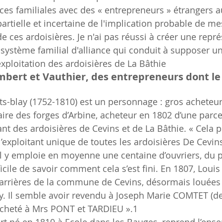
nces familiales avec des « entrepreneurs » étrangers au
artielle et incertaine de l'implication probable de me
de ces ardoisières. Je n'ai pas réussi à créer une repr
système familial d'alliance qui conduit à supposer un
exploitation des ardoisières de La Bâthie
ombert et Vauthier, des entrepreneurs dont le 
rts-blay (1752-1810) est un personnage : gros acheteu
aire des forges d’Arbine, acheteur en 1802 d’une parce
ant des ardoisières de Cevins et de La Bâthie. « Cela 
’exploitant unique de toutes les ardoisières De Cevins
 il y emploie en moyenne une centaine d’ouvriers, du 
fficile de savoir comment cela s’est fini. En 1807, Louis
 carrières de la commune de Cevins, désormais louées
 Il semble avoir revendu à Joseph Marie COMTET (de 
t acheté à Mrs PONT et TARDIEU ».1