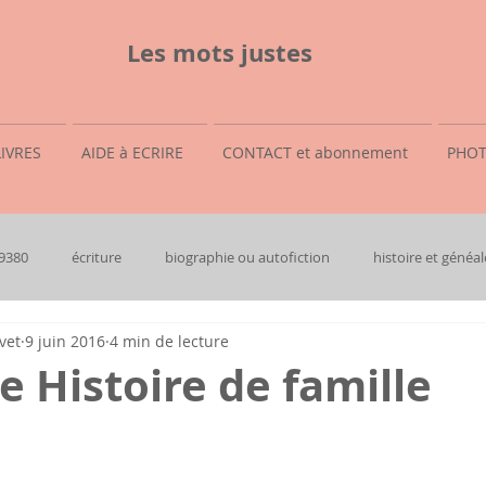
Les mots justes
LIVRES
AIDE à ECRIRE
CONTACT et abonnement
PHOT
69380
écriture
biographie ou autofiction
histoire et généal
vet
9 juin 2016
4 min de lecture
 Histoire de famille