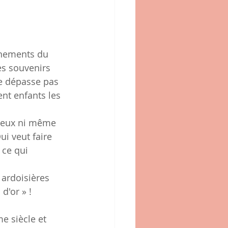
énements du 
es souvenirs 
e dépasse pas 
nt enfants les 
lieux ni même 
i veut faire 
 ce qui 
 ardoisières 
d'or » !
e siècle et 