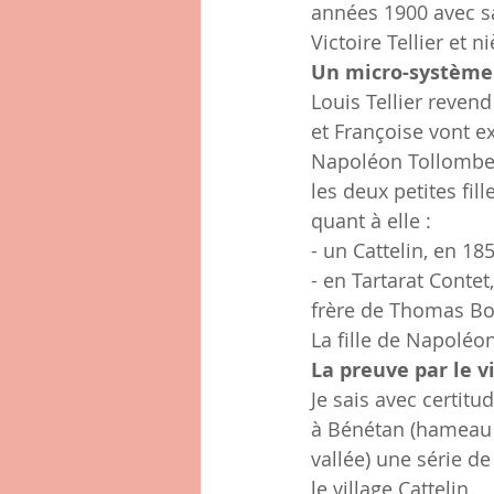
années 1900 avec sa 
Victoire Tellier et n
Un micro-système 
Louis Tellier reven
et Françoise vont e
Napoléon Tollombe
les deux petites fil
quant à elle :
- un Cattelin, en 1
- en Tartarat Conte
frère de Thomas Bo
La fille de Napoléo
La preuve par le v
Je sais avec certitu
à Bénétan (hameau d
vallée) une série de
le village Cattelin.