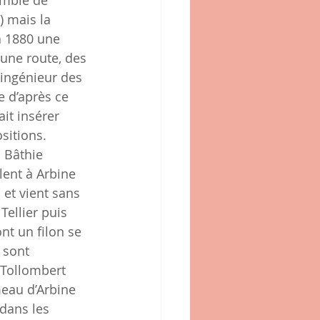
emble de 
) mais la 
à 1880 une 
une route, des 
 ingénieur des 
e d’après ce 
it insérer 
sitions.
 Bâthie 
lent à Arbine 
 et vient sans 
ellier puis 
nt un filon se 
 sont 
 Tollombert 
meau d’Arbine 
dans les 