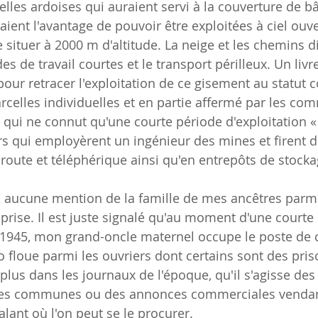
elles ardoises qui auraient servi à la couverture de b
vaient l'avantage de pouvoir être exploitées à ciel ouve
situer à 2000 m d'altitude. La neige et les chemins dif
es de travail courtes et le transport périlleux. Un liv
pour retracer l'exploitation de ce gisement au statut 
arcelles individuelles et en partie affermé par les c
 qui ne connut qu'une courte période d'exploitation « 
rs qui employèrent un ingénieur des mines et firent d
route et téléphérique ainsi qu'en entrepôts de stock
, aucune mention de la famille de mes ancêtres parmi
eprise. Il est juste signalé qu'au moment d'une courte 
s 1945, mon grand-oncle maternel occupe le poste de c
o floue parmi les ouvriers dont certains sont des pris
plus dans les journaux de l'époque, qu'il s'agisse de
 les communes ou des annonces commerciales vendant
lant où l'on peut se le procurer.