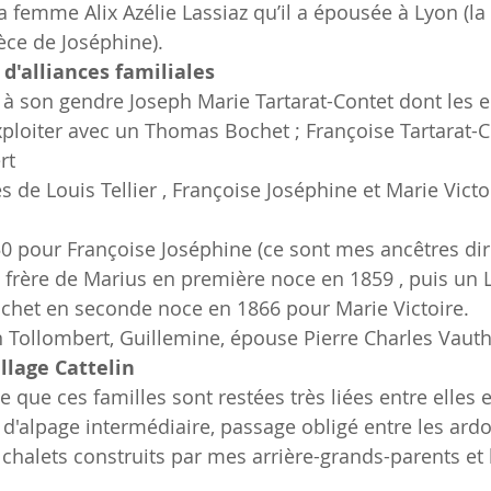
femme Alix Azélie Lassiaz qu’il a épousée à Lyon (la f
ièce de Joséphine).
d'alliances familiales
d à son gendre Joseph Marie Tartarat-Contet dont les 
xploiter avec un Thomas Bochet ; Françoise Tartarat-
rt
les de Louis Tellier , Françoise Joséphine et Marie Vict
850 pour Françoise Joséphine (ce sont mes ancêtres di
t, frère de Marius en première noce en 1859 , puis un 
chet en seconde noce en 1866 pour Marie Victoire.
n Tollombert, Guillemine, épouse Pierre Charles Vauth
illage Cattelin
de que ces familles sont restées très liées entre elles 
'alpage intermédiaire, passage obligé entre les ardoi
 chalets construits par mes arrière-grands-parents et 