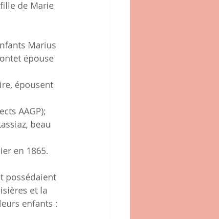
ille de Marie 
enfants Marius 
Contet épouse 
oire, épousent 
rects AAGP);
Lassiaz, beau 
ier en 1865.
et possédaient 
sières et la 
leurs enfants : 