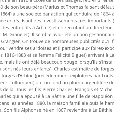
t né en 1810 à Ecole dans les Bauges, reprend l’ens
860 de son beau-père (Marius et Thomas faisant défaut
n 1864) à une société par action qui conduira de 1864 
née en réalisant des investissements très importants (
 des entrepôts à Arbine) et en recrutant un directeur,
: M. Grangier). Il semble avoir été un bon gestionnair
r Grangier. On trouve de nombreuses publicités qu’il fa
ur vendre ses ardoises et il participe aux foires-expo
s 1816-1883 et sa femme Félicité Biguet) arrivent à La
, mais ils ont déjà beaucoup bougé lorsqu’ils s’instal
ù sont nés leurs enfants). Charles est maître de forges
 forges d’Arbine (précédemment exploitées par Louis T
léon Tollombert) où l’on fond un plomb argentifère do
s de là. Tous les fils Pierre Charles, François et Michel
harles qui a épousé à La Bâthie une fille de Napoléon
dans les années 1880, la maison familiale puis le ha
a. Son fils Alphonse né en 1867 reviendra à La Bâthie 