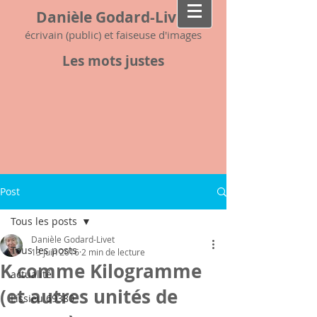
Danièle Godard-Livet
écrivain (public) et faiseuse d'images
Les mots justes
Post
Tous les posts
Danièle Godard-Livet
Tous les posts
13 juin 2016
2 min de lecture
K comme Kilogramme
actualité
(et autres unités de
Lissieu 69380