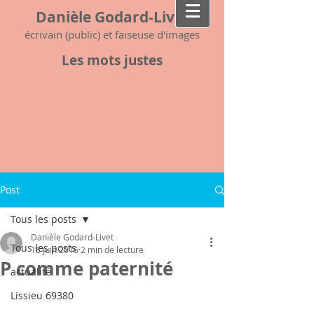
Danièle Godard-Livet
écrivain (public) et faiseuse d'images
Les mots justes
Post
Tous les posts
Danièle Godard-Livet
Tous les posts
18 juin 2016
2 min de lecture
P comme paternité
actualité
Lissieu 69380