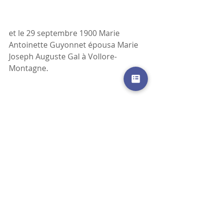
et le 29 septembre 1900 Marie 
Antoinette Guyonnet épousa Marie 
Joseph Auguste Gal à Vollore-
Montagne.
J'ai eu moins de chance pour son 
portrait (je n'ai que la photo de son 
mari) et pour son contrat de 