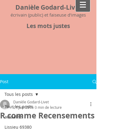
Danièle Godard-Livet
écrivain (public) et faiseuse d'images
Les mots justes
Post
Tous les posts
Danièle Godard-Livet
Tous les posts
21 juin 2016
3 min de lecture
R comme Recensements
actualité
Lissieu 69380