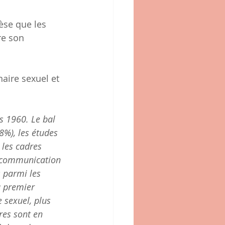
èse que les 
re son 
naire sexuel et 
s 1960. Le bal 
8%), les études 
 les cadres 
 communication 
 parmi les 
u premier 
 sexuel, plus 
es sont en 