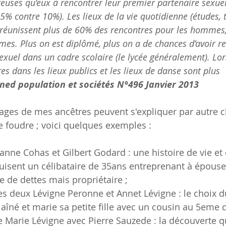
uses qu’eux à rencontrer leur premier partenaire sexue
5% contre 10%). Les lieux de la vie quotidienne (études, tr
) réunissent plus de 60% des rencontres pour les hommes
es. Plus on est diplômé, plus on a de chances d’avoir r
exuel dans un cadre scolaire (le lycée généralement). Lor
es dans les lieux publics et les lieux de danse sont plus 
ined population et sociétés N°496 Janvier 2013
ges de mes ancêtres peuvent s'expliquer par autre c
e foudre ; voici quelques exemples :
anne Cohas et Gilbert Godard : une histoire de vie et 
sent un célibataire de 35ans entreprenant à épouse
e de dettes mais propriétaire ;
es deux Lévigne Peronne et Annet Lévigne : le choix d
 aîné et marie sa petite fille avec un cousin au 5eme 
e Marie Lévigne avec Pierre Sauzede : la découverte qu