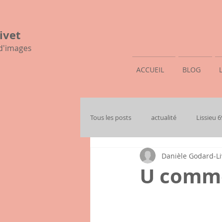
ivet
 d'images
ACCUEIL
BLOG
Tous les posts
actualité
Lissieu 
Danièle Godard-Li
mon histoire familiale
U comm