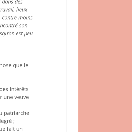
l dans des 
avail, lieux 
, contre moins 
encontré son 
squ’on est peu 
hose que le 
des intérêts 
r une veuve 
u patriarche 
degré ;
e fait un 