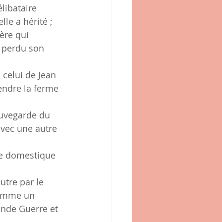
libataire 
lle a hérité ;
ère qui 
a perdu son 
;
celui de Jean 
endre la ferme 
auvegarde du 
avec une autre 
une domestique 
utre par le 
 comme un 
nde Guerre et 