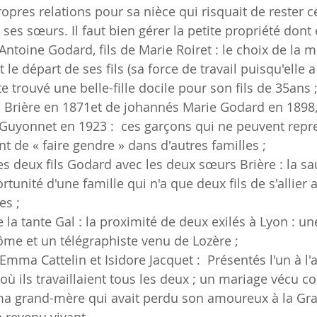
opres relations pour sa nièce qui risquait de rester cé
es sœurs. Il faut bien gérer la petite propriété dont e
Antoine Godard, fils de Marie Roiret : le choix de la m
le départ de ses fils (sa force de travail puisqu'elle 
e trouvé une belle-fille docile pour son fils de 35ans 
n Brière en 1871et de johannés Marie Godard en 1898, 
Guyonnet en 1923 :  ces garçons qui ne peuvent repr
nt de « faire gendre » dans d'autres familles ;
es deux fils Godard avec les deux sœurs Brière : la s
rtunité d'une famille qui n'a que deux fils de s'allier 
es ;
e la tante Gal : la proximité de deux exilés à Lyon : 
me et un télégraphiste venu de Lozère ;
Emma Cattelin et Isidore Jacquet :  Présentés l'un à l'a
e où ils travaillaient tous les deux ; un mariage vécu
a grand-mère qui avait perdu son amoureux à la Gra