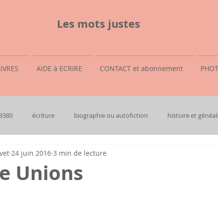
Les mots justes
LIVRES
AIDE à ECRIRE
CONTACT et abonnement
PHOT
69380
écriture
biographie ou autofiction
histoire et généal
vet
24 juin 2016
3 min de lecture
e Unions