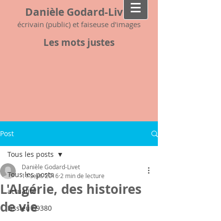
Danièle Godard-Livet
écrivain (public) et faiseuse d'images
Les mots justes
Post
Tous les posts
Danièle Godard-Livet
Tous les posts
11 sept. 2016
2 min de lecture
L'Algérie, des histoires
actualité
de vie
Lissieu 69380