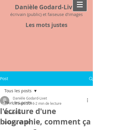
Danièle Godard-Livet
écrivain (public) et faiseuse d'images
Les mots justes
Post
Tous les posts
Danièle Godard-Livet
Tous les posts
28 sept. 2016
2 min de lecture
l'écriture d'une
actualité
biographie, comment ça
Lissieu 69380