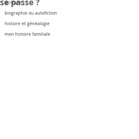
se passe ?
écriture
biographie ou autofiction
histoire et généalogie
mon histoire familiale