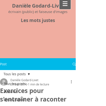
Danièle Godard-Livet
écrivain (public) et faiseuse d'images
Les mots justes
Post
Tous les posts
Danièle Godard-Livet
Tous les posts
20 déc. 2016
1 min de lecture
Exercices pour
actualité
s'entraîner à raconter
Lissieu 69380