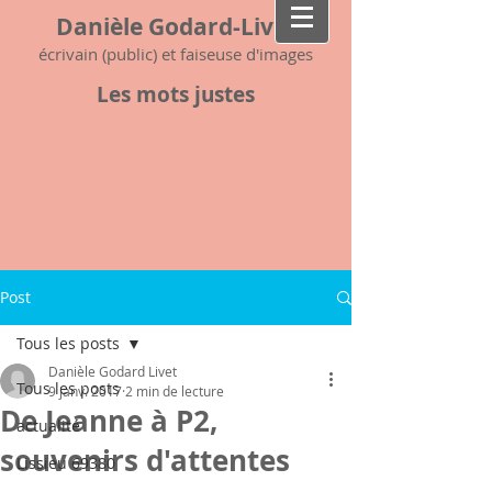
Danièle Godard-Livet
écrivain (public) et faiseuse d'images
Les mots justes
Post
Tous les posts
Danièle Godard Livet
Tous les posts
9 janv. 2017
2 min de lecture
De Jeanne à P2,
actualité
souvenirs d'attentes
Lissieu 69380