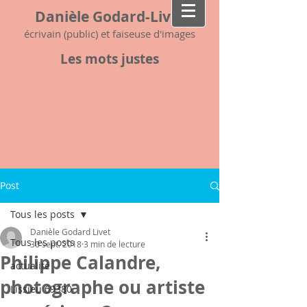
Danièle Godard-Livet
écrivain (public) et faiseuse d'images
Les mots justes
Post
Tous les posts
Danièle Godard Livet
Tous les posts
30 sept. 2018
3 min de lecture
Philippe Calandre,
actualité
photographe ou artiste
Lissieu 69380