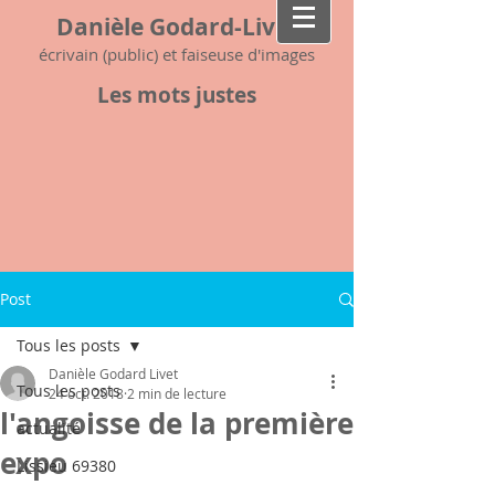
Danièle Godard-Livet
écrivain (public) et faiseuse d'images
Les mots justes
Post
Tous les posts
Danièle Godard Livet
Tous les posts
24 oct. 2018
2 min de lecture
l'angoisse de la première
actualité
expo
Lissieu 69380