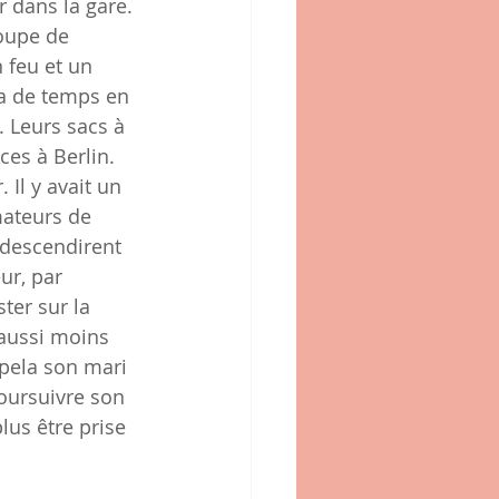
r dans la gare. 
roupe de 
 feu et un 
ça de temps en 
 Leurs sacs à 
es à Berlin. 
Il y avait un 
mateurs de 
s descendirent 
ur, par 
ter sur la 
 aussi moins 
ppela son mari 
oursuivre son 
lus être prise 