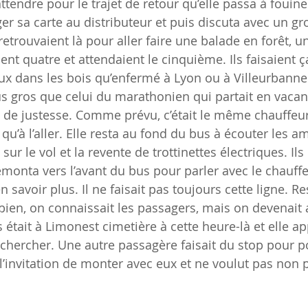
attendre pour le trajet de retour qu’elle passa à fouine
ger sa carte au distributeur et puis discuta avec un g
retrouvaient là pour aller faire une balade en forêt, un
ient quatre et attendaient le cinquième. Ils faisaient 
ux dans les bois qu’enfermé à Lyon ou à Villeurbanne.
us gros que celui du marathonien qui partait en vacanc
 de justesse. Comme prévu, c’était le même chauffeur. 
u’à l’aller. Elle resta au fond du bus à écouter les a
 sur le vol et la revente de trottinettes électriques. Il
remonta vers l’avant du bus pour parler avec le chauffe
 savoir plus. Il ne faisait pas toujours cette ligne. Res
 bien, on connaissait les passagers, mais on devenait
s était à Limonest cimetière à cette heure-là et elle a
a chercher. Une autre passagère faisait du stop pour p
 l’invitation de monter avec eux et ne voulut pas non p