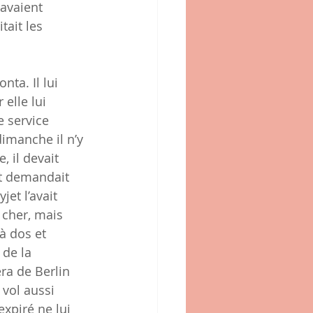
avaient 
tait les 
ta. Il lui 
elle lui 
e service 
dimanche il n’y 
 il devait 
et demandait 
et l’avait 
 cher, mais 
à dos et 
 de la 
ra de Berlin 
 vol aussi 
expiré ne lui 