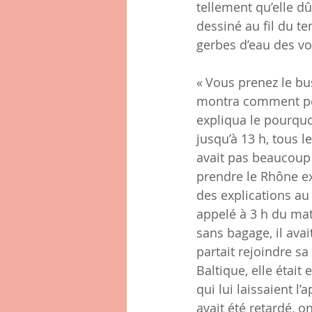
tellement qu’elle d
dessiné au fil du te
gerbes d’eau des voi
« Vous prenez le bus
montra comment posit
expliqua le pourquoi 
jusqu’à 13 h, tous l
avait pas beaucoup
prendre le Rhône ex
des explications au 
appelé à 3 h du mati
sans bagage, il ava
partait rejoindre sa 
Baltique, elle était
qui lui laissaient l
avait été retardé, o