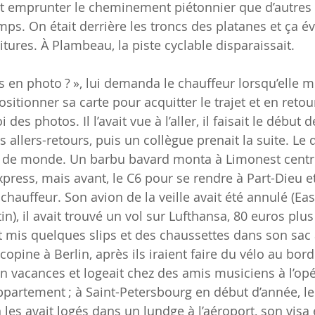
ût emprunter le cheminement piétonnier que d’autres 
mps. On était derrière les troncs des platanes et ça évi
tures. À Plambeau, la piste cyclable disparaissait.
 en photo ? », lui demanda le chauffeur lorsqu’elle mon
ionner sa carte pour acquitter le trajet et en retour 
des photos. Il l’avait vue à l’aller, il faisait le début d
es allers-retours, puis un collègue prenait la suite. Le 
 de monde. Un barbu bavard monta à Limonest centre,
press, mais avant, le C6 pour se rendre à Part-Dieu 
chauffeur. Son avion de la veille avait été annulé (Easyj
n), il avait trouvé un vol sur Lufthansa, 80 euros plus
it mis quelques slips et des chaussettes dans son sac 
copine à Berlin, après ils iraient faire du vélo au bord
 en vacances et logeait chez des amis musiciens à l’opé
’appartement ; à Saint-Petersbourg en début d’année, le
n les avait logés dans un lundge à l’aéroport, son visa 