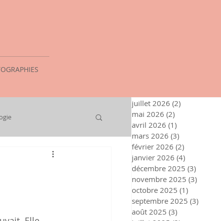
OGRAPHIES
juillet 2026
(2)
2 posts
mai 2026
(2)
2 posts
ogie
avril 2026
(1)
1 post
mars 2026
(3)
3 posts
février 2026
(2)
2 posts
janvier 2026
(4)
4 posts
décembre 2025
(3)
3 posts
novembre 2025
(3)
3 post
octobre 2025
(1)
1 post
septembre 2025
(3)
3 post
août 2025
(3)
3 posts
vait. Elle 