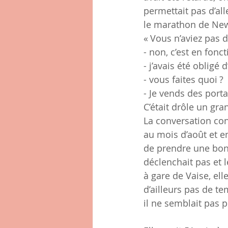
permettait pas d’alle
le marathon de New-Y
« Vous n’aviez pas 
- non, c’est en fonc
- j’avais été obligé
- vous faites quoi ?
- Je vends des portai
C’était drôle un gran
La conversation cont
au mois d’août et e
de prendre une bonn
déclenchait pas et 
à gare de Vaise, elle
d’ailleurs pas de te
il ne semblait pas 