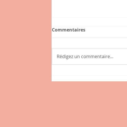
Commentaires
Rédigez un commentaire...
La casa de papel met à
l'honneur l'aïkido