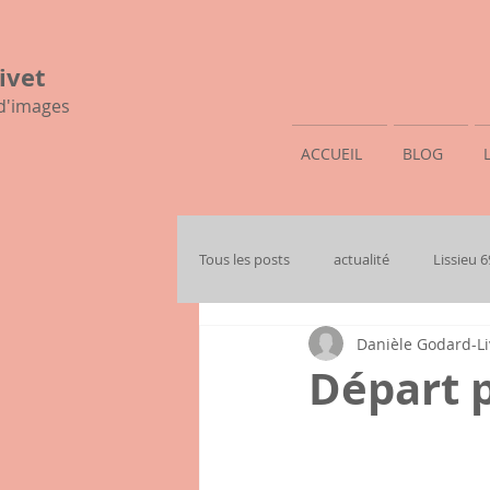
ivet
 d'images
ACCUEIL
BLOG
Tous les posts
actualité
Lissieu 
Danièle Godard-Li
mon histoire familiale
Départ p