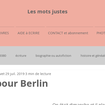
Les mots justes
LIVRES
AIDE à ECRIRE
CONTACT et abonnement
PHOT
69380
écriture
biographie ou autofiction
histoire et généal
vet
29 juil. 2019
3 min de lecture
our Berlin
On était dimanche et il pleu