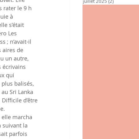
juillet 2025
(2)
2 posts
 rater le 9 h 
uie à 
le s’était 
ro Les 
 ; n’avait-il 
 aires de 
ou un autre, 
 écrivains 
x qui 
 plus balisés, 
u au Sri Lanka 
Difficile d’être 
e.
, elle marcha 
 suivant la 
sait parfois 