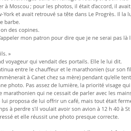
r à Moscou ; pour les photos, il était d’accord, il avait 
ork et avait retrouvé sa tête dans Le Progrès. Il la l
de barbe.
tion des copines.
 d’appeler mon patron pour dire que je ne serai pas là l
ls. »
d voyageur qui vendait des portails. Elle le lui dit.
inua entre le chauffeur et le marathonien (sur son fils
mmènerait à Canet chez sa mère) pendant qu’elle tent
e photo. Pas assez de lumière, la priorité visage qui
le marathonien qui ne cessait de parler avec les main
 lui proposa de lui offrir un café, mais tout était fermé.
mps à perdre s’il voulait avoir son avion à 12 h 40 à S
pressé et elle réussit une photo presque correcte.