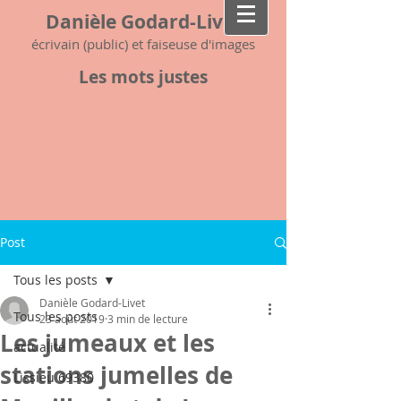
Danièle Godard-Livet
écrivain (public) et faiseuse d'images
Les mots justes
Post
Tous les posts
Danièle Godard-Livet
Tous les posts
23 août 2019
3 min de lecture
Les jumeaux et les
actualité
stations jumelles de
Lissieu 69380