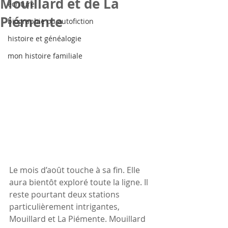
Mouillard et de La
écriture
Piémente
biographie ou autofiction
histoire et généalogie
mon histoire familiale
Le mois d’août touche à sa fin. Elle 
aura bientôt exploré toute la ligne. Il 
reste pourtant deux stations 
particulièrement intrigantes, 
Mouillard et La Piémente. Mouillard 