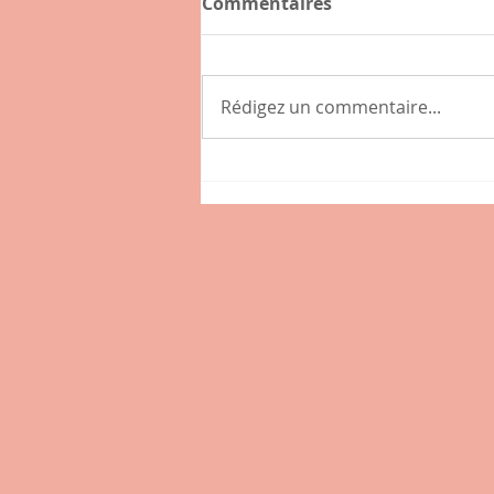
Commentaires
Rédigez un commentaire...
Connaissez-vous l'hybride
, nouveau café-épicerie de
la place des Tamaris à
Lissieu ?