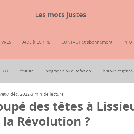
Les mots justes
LIVRES
AIDE à ECRIRE
CONTACT et abonnement
PHOT
69380
écriture
biographie ou autofiction
histoire et généal
vet
7 déc. 2022
3 min de lecture
oupé des têtes à Lissie
la Révolution ?