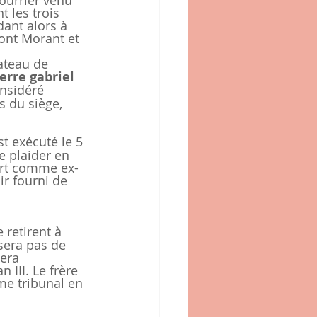
courrier venu 
 les trois 
dant alors à 
pont Morant et 
ateau de 
erre gabriel 
onsidéré 
s du siège, 
t exécuté le 5 
e plaider en 
ort comme ex-
ir fourni de 
 retirent à 
sera pas de 
era 
III. Le frère 
me tribunal en 