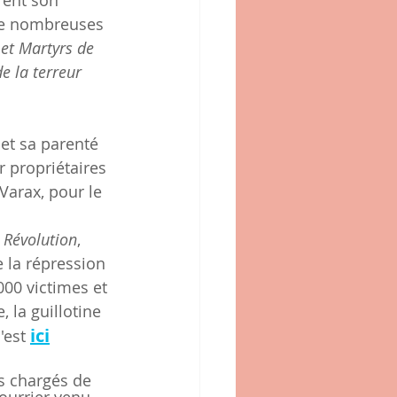
rent son 
 de nombreuses 
 et Martyrs de 
e la terreur 
et sa parenté 
r propriétaires 
Varax, pour le 
 Révolution
, 
e la répression 
2000 victimes et 
 la guillotine 
ici
'est 
s chargés de 