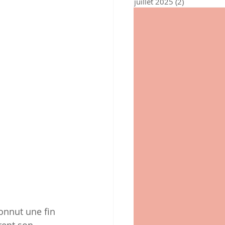
juillet 2025
(2)
2 posts
onnut une fin 