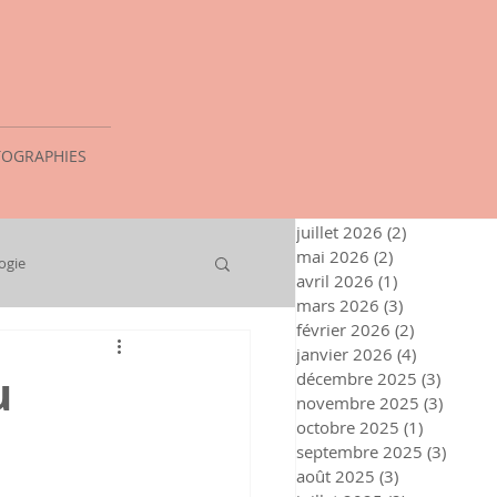
OGRAPHIES
juillet 2026
(2)
2 posts
mai 2026
(2)
2 posts
ogie
avril 2026
(1)
1 post
mars 2026
(3)
3 posts
février 2026
(2)
2 posts
janvier 2026
(4)
4 posts
u
décembre 2025
(3)
3 posts
novembre 2025
(3)
3 post
octobre 2025
(1)
1 post
septembre 2025
(3)
3 post
août 2025
(3)
3 posts