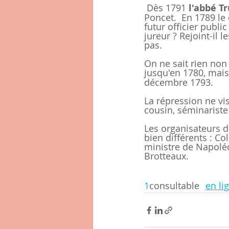
 Dès 1791 
l'abbé T
Poncet.  En 1789 le 
futur officier publi
jureur ? Rejoint-il l
pas.
On ne sait rien non
jusqu'en 1780, mais
décembre 1793.
La répression ne vi
cousin, séminariste
Les organisateurs d
bien différents : Co
ministre de Napoléo
Brotteaux. 
1
consultable 	
en li