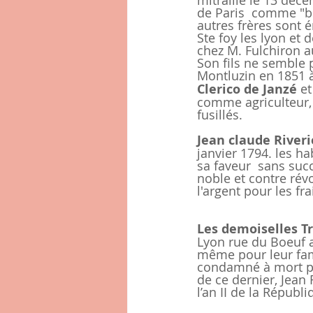
mitraille le 13 déce
de Paris  comme "bo
autres frères sont é
Ste foy les lyon et 
chez M. Fulchiron a
Son fils ne semble 
Montluzin en 1851 à
Clerico de Janzé
 e
comme agriculteur, g
fusillés.
Jean claude River
janvier 1794. les h
sa faveur  sans suc
noble et contre révo
l'argent pour les fra
Les demoiselles Tr
Lyon rue du Boeuf a
même pour leur famil
condamné à mort par 
de ce dernier, Jean
l’an II de la Républ