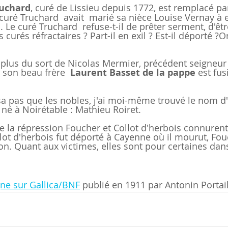
ruchard
, curé de Lissieu depuis 1772, est remplacé par
curé Truchard  avait  marié sa nièce Louise Vernay à e
c . Le curé Truchard  refuse-t-il de prêter serment, d'êt
es curés réfractaires ? Part-il en exil ? Est-il déporté ?O
 plus du sort de Nicolas Mermier, précédent seigneur 
 son beau frère 
 Laurent Basset de la pappe
 est fusi
sa pas que les nobles, j'ai moi-même trouvé le nom d'
 né à Noirétable : Mathieu Roiret.
e la répression Foucher et Collot d'herbois connurent
llot d'herbois fut déporté à Cayenne où il mourut, Fou
n. Quant aux victimes, elles sont pour certaines dans
gne sur Gallica/BNF
 publié en 1911 par Antonin Portail