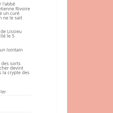
 l'abbé 
tienne Rivoire 
re un curé 
n ne le sait 
de Lissieu 
llé le 5 
un lointain 
 des sorts 
cher devint 
 la crypte des 
ler