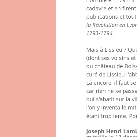
horrible en 1791: i
cadavre et en firent
publications et tout
la Révolution en Lyon
1793-1794.
Mais à Lissieu ? Que
(dont ses voisins et
du château de Bois-
curé de Lissieu l'a
Là encore, il faut se
car rien ne se passa
qui s'abatit sur la v
l'on y inventa le mi
étant trop lente. Po
Joseph Henri Lam