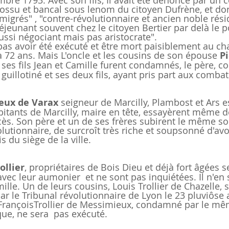
mbre 1793. Avec son fils, Il avait été dénoncé par un 
ssu et bancal sous lenom du citoyen Dufrène, et dont
migrés" , "contre-révolutionnaire et ancien noble rési
déjeunant souvent chez le citoyen Bertier par delà le 
ussi négociant mais pas aristocrate".
pas avoir été exécuté et être mort paisiblement au ch
 72 ans. Mais L'oncle et les cousins de son épouse 
Pi
t ses fils Jean et Camille furent condamnés, le père, c
uillotiné et ses deux fils, ayant pris part aux combat
ieux de Varax
 seigneur de Marcilly, Plambost et Ars es
abitants de Marcilly, maire en tête, essayèrent même d
cès. Son père et un de ses frères subirent le même s
lutionnaire, de surcroît très riche et soupsonné d'avo
is du siège de la ville.
ollier
, propriétaires de Bois Dieu et déjà fort âgées se
vec leur aumonier  et ne sont pas inquiétées. Il n'en 
le. Un de leurs cousins, Louis Trollier de Chazelle, s
le Tribunal révolutionnaire de Lyon le 23 pluviôse an 
 FrançoisTrollier de Messimieux, condamné par le mê
ique, ne sera  pas exécuté.