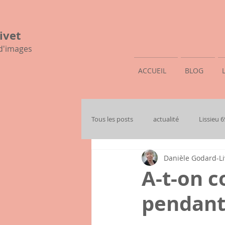
ivet
 d'images
ACCUEIL
BLOG
Tous les posts
actualité
Lissieu 
Danièle Godard-Li
mon histoire familiale
A-t-on c
pendant 