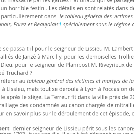
l fut massacré par les gardes nationaux qui se partagè
 un horrible festin . Les détails en sont relatés dans
 particulièrement dans  
le tableau général des victimes
nais, Forez et Beaujolais
1
 spécialement sous le régime d
 se passa-t-il pour le seigneur de Lissieu M. Lambert 
 alliés de Janzé à Marcilly, pour les demoiselles Trollie
Dieu, pour le seigneur de Plambost M. Riveyrieux de 
bbé Truchard ?
 référer au 
tableau général des victimes et martyrs de la
 à Lissieu, mais tout se déroula à Lyon à l'occasion d
ille après le siège. La Terreur fit dans la ville près de 
traillage des condamnés au canon chargés de mitraille,
ur en savoir plus sur le déroulement de cet épisode, c
bert
  dernier seigneur de Lissieu périt sous les canon