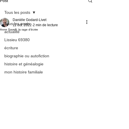
Post
Tous les posts
Danièle Godard-Livet
Tous les posts
11 oct. 2022
2 min de lecture
Anne Savelli, la rage d'écrire
actualité
Lissieu 69380
écriture
biographie ou autofiction
histoire et généalogie
mon histoire familiale