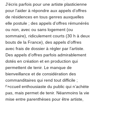
J’écris parfois pour une artiste plasticienne 
pour l’aider à répondre aux appels d’offres 
de résidences en tous genres auxquelles 
elle postule ; des appels d’offres rémunérés 
ou non, avec ou sans logement (ou 
sommaire), ridiculement courts (30 h à deux 
bouts de la France), des appels d’offres 
avec frais de dossier à régler par l’artiste. 
Des appels d’offres parfois admirablement 
dotés en création et en production qui 
permettent de tenir. Le manque de 
bienveillance et de considération des 
commanditaires qui rend tout difficile ; 
l’accueil enthousiaste du public qui n’achète 
pas, mais permet de tenir. Néanmoins la vie 
mise entre parenthèses pour être artiste, 
Cela me touche.
Je ne dis pas que cela n’arrive qu’aux 
femmes artistes (peut-être que si et que 
c’est encore plus difficile pour elles), mais je 
pense qu’il n’y a que des femmes pour 