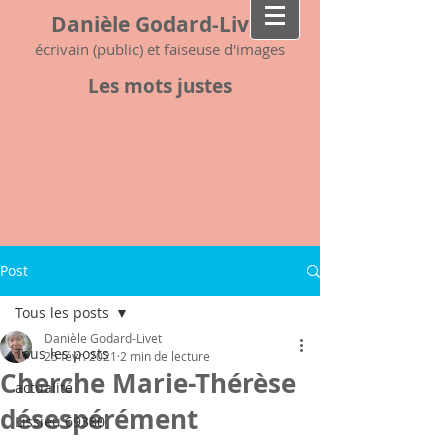
Danièle Godard-Livet
écrivain (public) et faiseuse d'images
Les mots justes
Post
Tous les posts
Danièle Godard-Livet
Tous les posts
25 févr. 2021
2 min de lecture
Cherche Marie-Thérèse
actualité
désespérément
Lissieu 69380