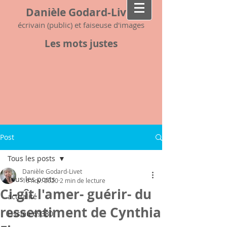
Danièle Godard-Livet
écrivain (public) et faiseuse d'images
Les mots justes
Post
Tous les posts
Danièle Godard-Livet
Tous les posts
16 nov. 2020
2 min de lecture
Ci-gît l'amer- guérir- du
actualité
ressentiment de Cynthia
Lissieu 69380