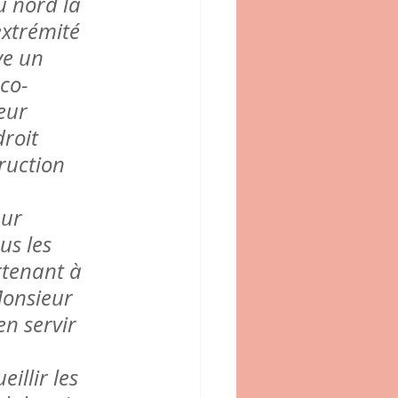
 nord la 
extrémité 
ve un 
co-
eur 
roit 
ruction 
ur 
us les 
rtenant à 
onsieur 
n servir 
illir les 