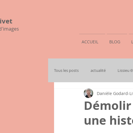
ivet
 d'images
ACCUEIL
BLOG
Tous les posts
actualité
Lissieu 
Danièle Godard-Li
mon histoire familiale
Démolir 
une hist