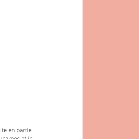
te en partie 
carnes et je 