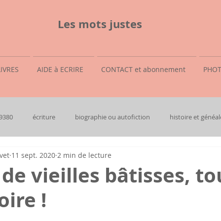
Les mots justes
LIVRES
AIDE à ECRIRE
CONTACT et abonnement
PHOT
69380
écriture
biographie ou autofiction
histoire et généal
vet
11 sept. 2020
2 min de lecture
de vieilles bâtisses, to
oire !