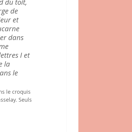
 du toit, 
rge de 
eur et 
ucarne 
ier dans 
me 
ettres I et 
e la 
ans le 
s le croquis 
sselay. Seuls 