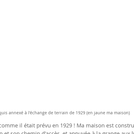
quis annexé à l'échange de terrain de 1929 (en jaune ma maison)
 comme il était prévu en 1929 ! Ma maison est construi
 et son chemin d'accès, et appuyée à la grange aux lu