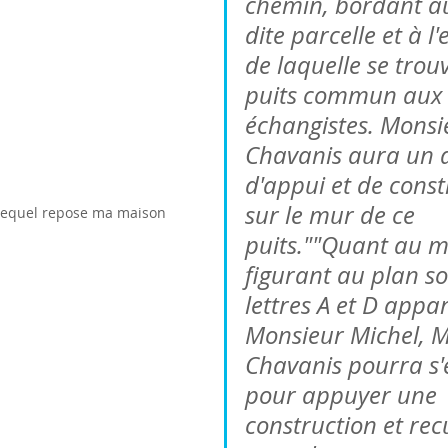
chemin, bordant au
dite parcelle et à l'
de laquelle se trou
puits commun aux 
échangistes. Monsi
Chavanis aura un d
d'appui et de const
sur le mur de ce 
lequel repose ma maison
puits.""Quant au m
figurant au plan so
lettres A et D appa
Monsieur Michel, M
Chavanis pourra s'e
pour appuyer une 
construction et recue