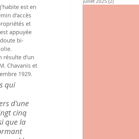
juillet 2025
(2)
2 posts
'habite est en 
emin d'accès 
opriétés et 
 est appuyée 
doute bi-
olie.
 résulte d'un 
M. Chavanis et 
écembre 1929.
 qui 
ers d'une 
ingt cinq 
i que la 
ormant 