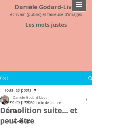
Danièle Godard-Livet
écrivain (public) et faiseuse d'images
Les mots justes
Post
Tous les posts
Danièle Godard-Livet
Tous les posts
24 sept. 2020
1 min de lecture
Démolition suite... et
actualité
peut-être
Lissieu 69380