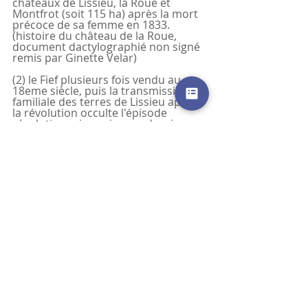
châteaux de Lissieu, la Roue et 
Montfrot (soit 115 ha) après la mort 
précoce de sa femme en 1833.
(histoire du château de la Roue, 
document dactylographié non signé 
remis par Ginette Velar)
(2) le Fief plusieurs fois vendu au 
18eme siècle, puis la transmission 
familiale des terres de Lissieu après 
la révolution occulte l'épisode 
révolutionnaire qui pour n'avoir ps 
porté atteinte aux biens, vit périr de 
nombreux nobles des alentours 
décapités, fusillés ou mitraillés par la 
Convention lors du siège de Lyon en 
1793.
Joseph Henri Lambert  ancien 
seigneur de Lissieu périt sous les 
canons chargés de mitraille le 13 
décembre 1793 dénoncé avec son 
fils "bossu et bancal sous lenom du 
citoyen Dufrène, et dont les trois 
autres frères sont émigrés" par un 
courrier venu de Paris comme 
"contre-révolutionnaire et ancien 
noble "résidant alors à Ste foy les 
lyon et déjeunant souvent chez le 