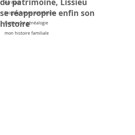
du patrimoine, Lissieu
écriture
se réapproprie enfin son
biographie ou autofiction
histoire
histoire et généalogie
mon histoire familiale