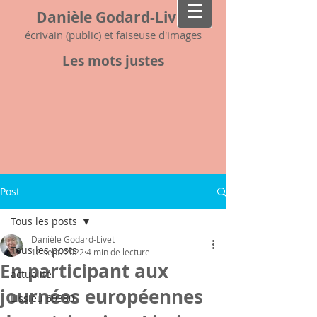
Danièle Godard-Livet
écrivain (public) et faiseuse d'images
Les mots justes
Post
Tous les posts
Danièle Godard-Livet
Tous les posts
18 sept. 2022
4 min de lecture
En participant aux
actualité
journées européennes
Lissieu 69380