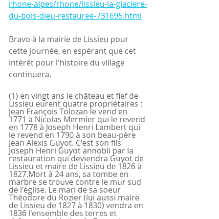
rhone-alpes/rhone/lissieu-la-glaciere-
du-bois-dieu-restauree-731695.html
Bravo à la mairie de Lissieu pour 
cette journée, en espérant que cet 
intérêt pour l'histoire du village 
continuera.
(1) en vingt ans le château et fief de 
Lissieu eurent quatre propriétaires : 
jean François Tolozan le vend en 
1771 à Nicolas Mermier qui le revend 
en 1778 à Joseph Henri Lambert qui 
le revend en 1790 à son beau-père 
Jean Alexis Guyot. C'est son fils 
Joseph Henri Guyot annobli par la 
restauration qui deviendra Guyot de 
Lissieu et maire de Lissieu de 1826 à 
1827.Mort à 24 ans, sa tombe en 
marbre se trouve contre le mur sud 
de l'église. Le mari de sa soeur 
Théodore du Rozier (lui aussi maire 
de Lissieu de 1827 à 1830) vendra en 
1836 l'ensemble des terres et 