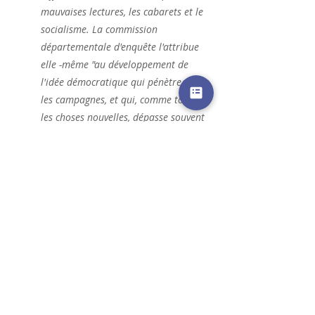
mauvaises lectures, les cabarets et le 
socialisme. La commission 
départementale d'enquête l'attribue 
elle -même "au développement de 
l'idée démocratique qui pénètre dans 
les campagnes, et qui, comme toutes 
les choses nouvelles, dépasse souvent 
la juste mesure".(1)
Pour finir, laissons la place à un 
autre peintre, un mien lointain 
cousin qui a peint ausi 
l'agriculture de la région : 
Théodore Lévigne.
Théodore Lévigne (1848-1912) né à 
Noirétable est enterré à St Romain . 
Beaucoup moins côté que Joseph 