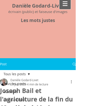
Danièle Godard-Livet
écrivain (public) et faiseuse d'images
Les mots justes
Post
Tous les posts
Danièle Godard-Livet
Tous les posts
20 juil. 2023
4 min de lecture
Joseph Bail et
actualité
l'agriculture de la fin du
Lissieu 69380