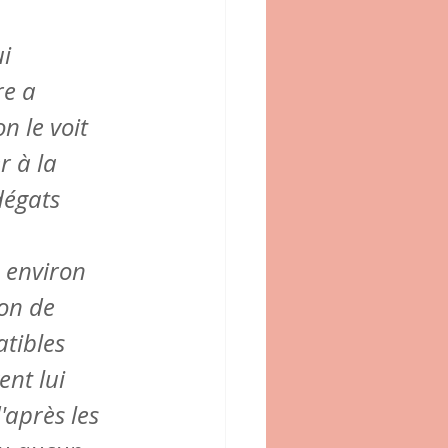
i 
e a 
n le voit 
 à la 
dégats 
 
 environ 
ion de 
tibles 
nt lui 
'après les 