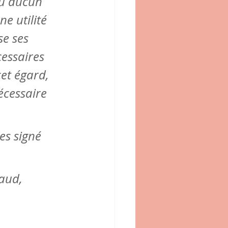
eu aucun 
e utilité 
e ses 
cessaires 
et égard, 
écessaire 
es signé 
aud, 