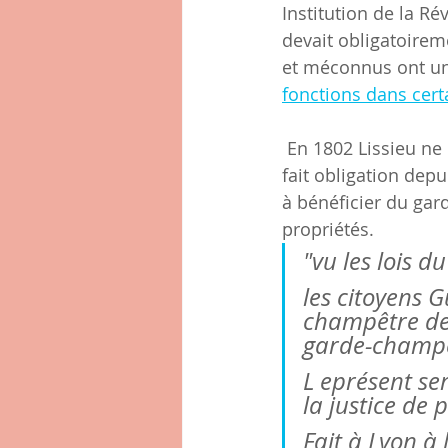
Institution de la 
devait obligatoirem
et méconnus ont une
fonctions dans cert
 En 1802 Lissieu ne possède toujours pas de garde champêtre alors que la loi lui en 
fait obligation dep
à bénéficier du ga
propriétés.
"vu les lois 
les citoyens G
champêtre de 
garde-champê
L eprésent ser
la justice de 
Fait à Lyon à 