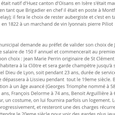
tait natif d'Huez canton d'Oisans en Isère s'était mar
n tant que Brigadier en chef il était en poste à Montfo
); il fera le choix de rester aubergiste et c'est en ta
le en 1822 à un marchand de vin lyonnais pierre Piliot
municipal demande au préfet de valider son choix de 
le salaire de 150 F annuel et commencerait au premier 
bon choix : jean Marie Perrin originaire de St Clément
 habitera à la Clôtre et sera garde champètre jusqu'à 
tel Dieu de Lyon, soit pendant 23 ans, durée de servi
 dépassera à Lissieu pendant  tout le 19eme siècle.
ction à un âge avancé (Georges Triomphe nommé à 58
 ans, François Delorme à 74 ans, Benoit Arguillière à 6
, un costume, on lui fournira parfois un logement. Le
ogressivement, et resteront une des charges récurre
ttendre le 20eme siècle pour voir des gardes plus jeu