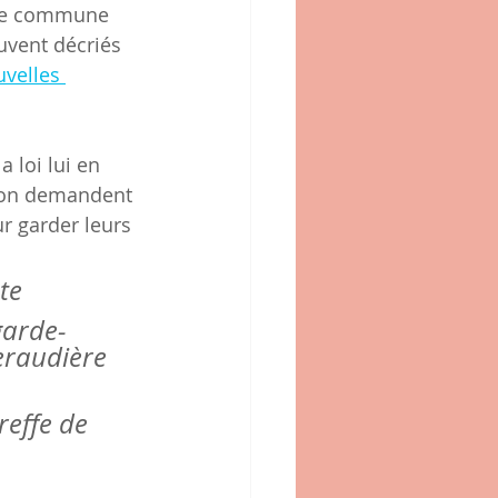
que commune 
uvent décriés 
velles 
ipon demandent 
 garder leurs 
te
garde-
eraudière 
reffe de 