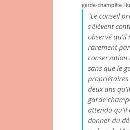
garde-champête Hu
"Le conseil p
s'élèvent con
observé qu'il 
rarement parc
conservation d
sans que le g
propriétaires
deux ans qu'il
garde champêt
attendu qu'il
donner du débi