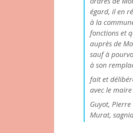
ordres de Mon
égard, il en r
à la commune 
fonctions et q
auprès de Mon
sauf à pourvoi
à son rempl
fait et délibé
avec le maire
Guyot, Pierre
Murat, sagni