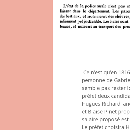
 Ce n'est qu'en 1816 que Lissieu recrutera son premier garde champêtre en la 
personne de Gabriel
semble pas rester l
préfet deux candida
Hugues Richard, anc
et Blaise Pinet pro
salaire proposé est
Le préfet choisira 