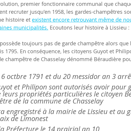
Révolution, premier fonctionnaire communal que cha
ent recruter jusqu'en 1958, les gardes-champêtres so
 histoire et 
existent encore retrouvant même de nou
aines municipalités.
 Ecoutons leur histoire à Lissieu :
uis 1795. En conséquence, les citoyens Guyot et Phil
rde champêtre de Chasselay dénommé Béraudière pour
du 6 octbre 1791 et du 20 messidor an 3 arrê
uyot et Philipon sont autorisés avoir pour 
leurs propriétés particulières le citoyen B
tre de la commune de Chasselay
a engregistré à la mairie de Lissieu et au g
paix de Limonest
la Préfecture le 14 prairial an 10