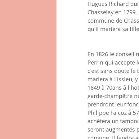
Hugues Richard qui é
Chasselay en 1799, e
commune de Chasselay
qu'il mariera sa fil
En 1826 le conseil 
Perrin qui accepte 
c'est sans doute le 
mariera à Lissieu, y
1849 à 70ans à l'ho
garde-champêtre ne
prendront leur fon
Philippe Falcoz à 57
achètera un tambour
seront augmentés pr
comune. Il faudra a