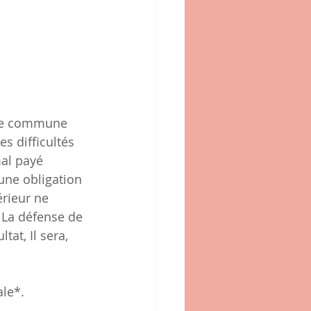
que commune 
s difficultés 
al payé 
une obligation 
érieur ne 
 La défense de 
tat, Il sera,  
ale*.