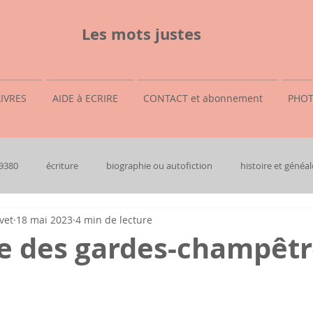
Les mots justes
LIVRES
AIDE à ECRIRE
CONTACT et abonnement
PHOT
69380
écriture
biographie ou autofiction
histoire et généal
vet
18 mai 2023
4 min de lecture
re des gardes-champêtr