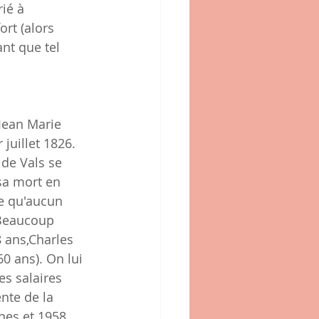
ié à 
rt (alors 
nt que tel 
Jean Marie 
juillet 1826. 
 de Vals se 
sa mort en 
ce qu'aucun 
 Beaucoup 
 ans,Charles 
0 ans). On lui 
s salaires 
nte de la 
nes et 1958 