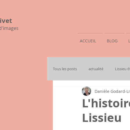
ivet
 d'images
ACCUEIL
BLOG
Tous les posts
actualité
Lissieu 
Danièle Godard-Li
mon histoire familiale
L'histoi
Lissieu