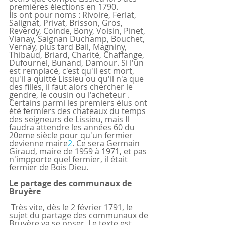
premières élections en 1790.
Ils ont pour noms : Rivoire, Ferlat, 
Salignat, Privat, Brisson, Gros, 
Reverdy, Coinde, Bony, Voisin, Pinet, 
Vianay, Saignan Duchamp, Bouchet, 
Vernay, plus tard Bail, Magniny, 
Thibaud, Briard, Charité, Chaffange, 
Dufournel, Bunand, Damour. Si l'un 
est remplacé, c'est qu'il est mort, 
qu'il a quitté Lissieu ou qu'il n'a que 
des filles, il faut alors chercher le 
gendre, le cousin ou l'acheteur .
Certains parmi les premiers élus ont 
été fermiers des chateaux du temps 
des seigneurs de Lissieu, mais Il 
faudra attendre les années 60 du 
20eme siècle pour qu'un fermier 
devienne maire
2
. Ce sera Germain 
Giraud, maire de 1959 à 1971, et pas 
n'impporte quel fermier, il était 
fermier de Bois Dieu.
Le partage des communaux de 
Bruyère
 Très vite, dès le 2 février 1791, le 
sujet du partage des communaux de 
Bruyère va se poser. Le texte est 