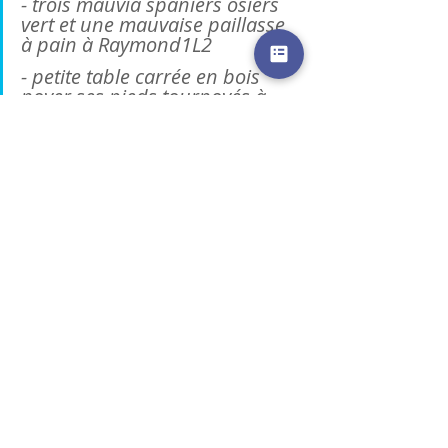
- trois mauvia spaniers osiers 
vert et une mauvaise paillasse 
à pain à Raymond1L2
- petite table carrée en bois 
noyer ses pieds tournoyés à 
jean Voisin 6L 15
- deux chaises de paille dont 
l'une a un coussin attache 
dessus  à jean Saignan 2L3
- une mauviase bêche , un 
piochon, une pelle en fer ou 
raclée à Philipon 1L10
- une mauvaise pelle avec son 
manche à jean saignan 5 sols
- divers morceaux de bois à 
Raymond  10 sols
- un peu de paille à antoine 
Zacharie 10 sols