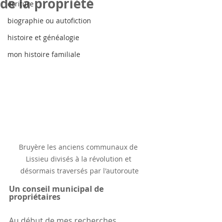
de la propriété
écriture
biographie ou autofiction
histoire et généalogie
mon histoire familiale
Bruyère les anciens communaux de 
Lissieu divisés à la révolution et 
désormais traversés par l'autoroute
Un conseil municipal de 
propriétaires
Au début de mes recherches, 