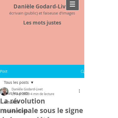
Danièle Godard-Livet
écrivain (public) et faiseuse d'images
Les mots justes
Post
Tous les posts
Danièle Godard-Livet
Tous les posts
25 avr. 2023
4 min de lecture
La révolution
actualité
municipale sous le signe
Lissieu 69380