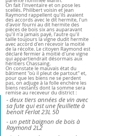
parente nommée Manin.
On fait l'inventaire et on pose les 
scellés. Philibert voisin et jean 
Raymond rappellent qu'ils avaient 
des accords avec le dit hermite, l'un 
d'avoir fourni au dit hermite des 
pièces de bois six ans auparavant 
qu'il n'a jamais payé, l'autre qu'il 
taille toujours la vigne dudit hermite 
avec accord d'en recevoir la moitié 
de la récolte. Le citoyen Raymond est 
déclaré fermier à moitié d'une vigne 
qui appartiendrait désormais aux 
héritiers Chassaing.
On constate le mauvais état du 
bâtiment "où il pleut de partout" et, 
pour que les biens ne se perdent 
pas, on adjuge à la folle enchère les 
biens restants dont la somme sera 
remise au receveur du district :
- deux tiers années de vin avec 
sa fute qui est une feuillette à 
benoit Ferlat 23L 50
- un petit baignon de bois à 
Raymond 2L2