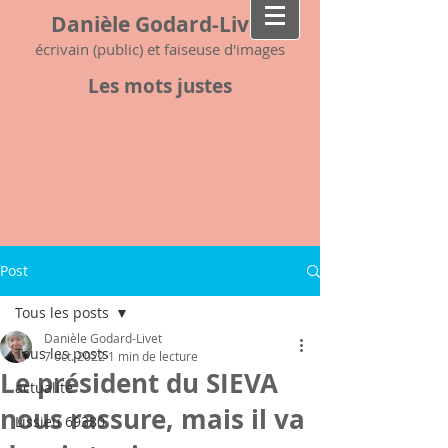
Danièle Godard-Livet
écrivain (public) et faiseuse d'images
Les mots justes
Post
Tous les posts
Danièle Godard-Livet
Tous les posts
7 oct. 2022
1 min de lecture
Le président du SIEVA
actualité
nous rassure, mais il va
Lissieu 69380