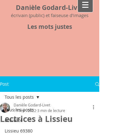
Danièle Godard-Livet
écrivain (public) et faiseuse d'images
Les mots justes
Post
Tous les posts
Danièle Godard-Livet
Tous les posts
11 févr. 2022
3 min de lecture
Lectrices à Lissieu
actualité
Lissieu 69380