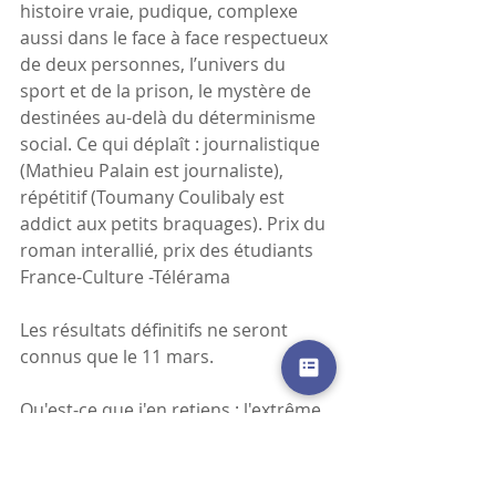
histoire vraie, pudique, complexe 
aussi dans le face à face respectueux 
de deux personnes, l’univers du 
sport et de la prison, le mystère de 
destinées au-delà du déterminisme 
social. Ce qui déplaît : journalistique 
(Mathieu Palain est journaliste), 
répétitif (Toumany Coulibaly est 
addict aux petits braquages). Prix du 
roman interallié, prix des étudiants 
France-Culture -Télérama
Les résultats définitifs ne seront 
connus que le 11 mars.  
Qu'est-ce que j'en retiens : l'extrême 
sensibilité à une langue plutôt 
classique et à l'ambiance d'un 
roman, le partage des avis entre 