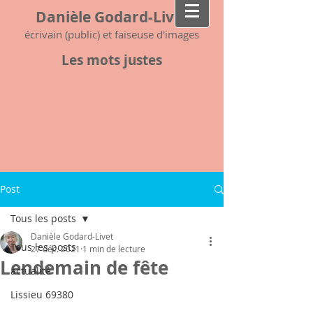
Danièle Godard-Livet
écrivain (public) et faiseuse d'images
Les mots justes
Post
Tous les posts
Danièle Godard-Livet
Tous les posts
27 déc. 2021
1 min de lecture
Lendemain de fête
actualité
Lissieu 69380