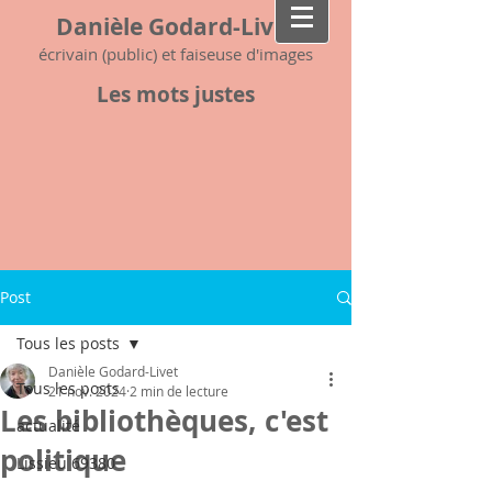
Danièle Godard-Livet
écrivain (public) et faiseuse d'images
Les mots justes
Post
Tous les posts
Danièle Godard-Livet
Tous les posts
21 nov. 2024
2 min de lecture
Les bibliothèques, c'est
actualité
politique
Lissieu 69380