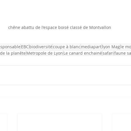
chêne abattu de l'espace boisé classé de Montvallon
esponsable
EBC
biodiversité
coupe à blanc
mediapart
lyon Mag
le m
 de la planête
Metropole de Lyon
Le canard enchainé
safari
faune s