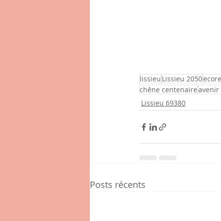
lissieu
Lissieu 2050
ecor
chêne centenaire
avenir
Lissieu 69380
Posts récents