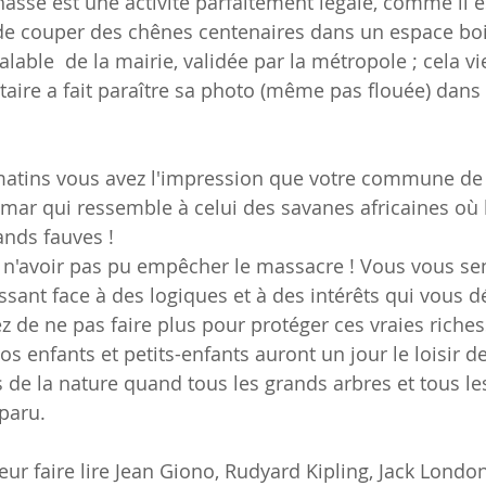
hasse est une activité parfaitement légale, comme il e
de couper des chênes centenaires dans un espace boi
lable  de la mairie, validée par la métropole ; cela vie
étaire a fait paraître sa photo (même pas flouée) dans 
matins vous avez l'impression que votre commune de L
mar qui ressemble à celui des savanes africaines où l
nds fauves !
 n'avoir pas pu empêcher le massacre ! Vous vous sen
sant face à des logiques et à des intérêts qui vous d
 de ne pas faire plus pour protéger ces vraies riches
 enfants et petits-enfants auront un jour le loisir de
s de la nature quand tous les grands arbres et tous le
paru.
eur faire lire Jean Giono, Rudyard Kipling, Jack Londo