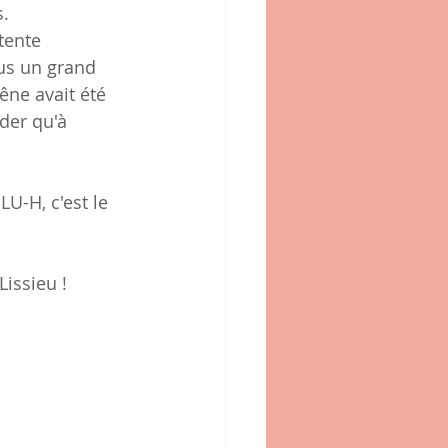
s.
tente 
us un grand 
êne avait été 
der qu'à 
U-H, c'est le 
Lissieu !