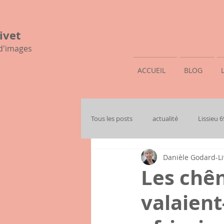
ivet
 d'images
ACCUEIL
BLOG
Tous les posts
actualité
Lissieu 
Danièle Godard-Li
mon histoire familiale
Les chên
valaient