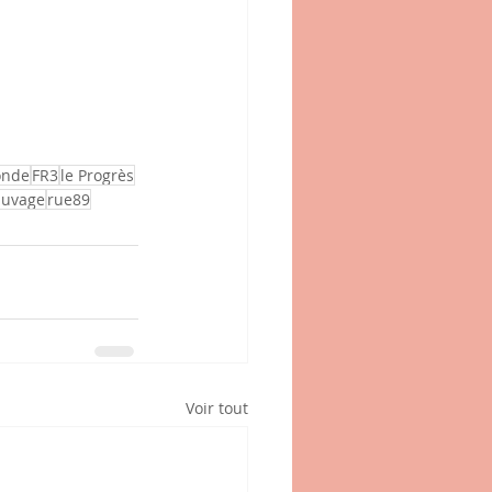
onde
FR3
le Progrès
auvage
rue89
Voir tout