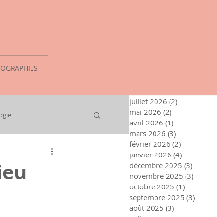
OGRAPHIES
juillet 2026
(2)
2 posts
mai 2026
(2)
2 posts
ogie
avril 2026
(1)
1 post
mars 2026
(3)
3 posts
février 2026
(2)
2 posts
janvier 2026
(4)
4 posts
ieu
décembre 2025
(3)
3 posts
novembre 2025
(3)
3 post
octobre 2025
(1)
1 post
septembre 2025
(3)
3 post
août 2025
(3)
3 posts