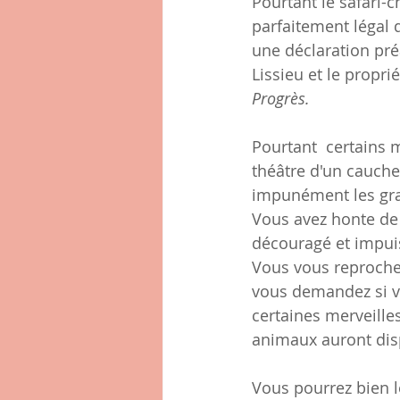
Pourtant le safari-c
parfaitement légal 
une déclaration préa
Lissieu et le propri
Progrès.
Pourtant  certains 
théâtre d'un cauche
impunément les gra
Vous avez honte de
découragé et impuis
Vous vous reprochez
vous demandez si vos
certaines merveille
animaux auront dis
Vous pourrez bien l