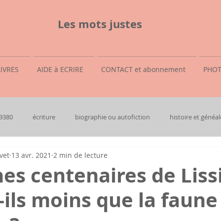
Les mots justes
LIVRES
AIDE à ECRIRE
CONTACT et abonnement
PHOT
69380
écriture
biographie ou autofiction
histoire et généal
vet
13 avr. 2021
2 min de lecture
es centenaires de Liss
-ils moins que la faune