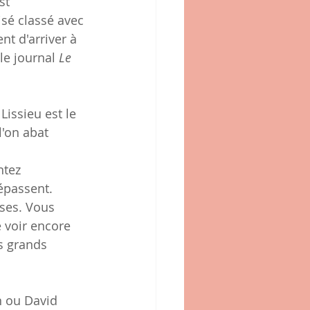
st 
sé classé avec 
nt d'arriver à 
le journal 
Le 
issieu est le 
'on abat 
tez 
épassent. 
ses. Vous 
 voir encore 
s grands 
n ou David 