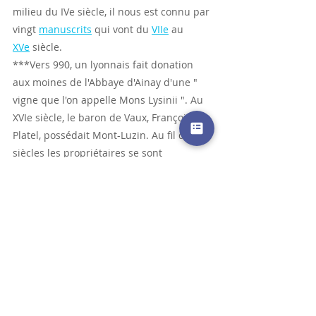
milieu du IVe siècle, il nous est connu par 
vingt 
manuscrits
 qui vont du 
VIIe
 au 
XVe
 siècle.
***Vers 990, un lyonnais fait donation 
aux moines de l'Abbaye d'Ainay d'une " 
vigne que l'on appelle Mons Lysinii ". Au 
XVIe siècle, le baron de Vaux, François 
Platel, possédait Mont-Luzin. Au fil des 
siècles les propriétaires se sont 
succédés. Le lieutenant général 
d'artillerie Pierre de Brosses constitue le 
domaine en 1664, et reconstruit le 
château dont l'ample façade régulière, 
cantonnée de pavillons carrés, 
surplombe la plaine, depuis une terrasse 
formant un bastion demi-circulaire. Le 
domaine à été légué par Sabine Lacour, 
une des trois soeurs Lacour, dons la 