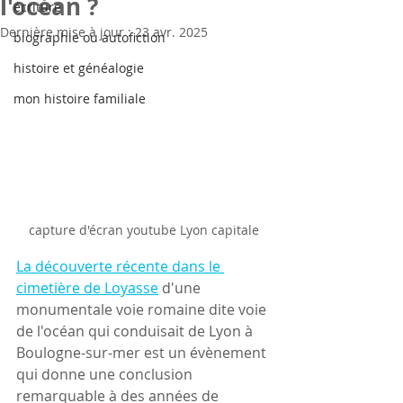
l'océan ?
écriture
Dernière mise à jour :
23 avr. 2025
biographie ou autofiction
histoire et généalogie
mon histoire familiale
capture d'écran youtube Lyon capitale
La découverte récente dans le 
cimetière de Loyasse
 d'une 
monumentale voie romaine dite voie 
de l'océan qui conduisait de Lyon à 
Boulogne-sur-mer est un évènement 
qui donne une conclusion 
remarquable à des années de 