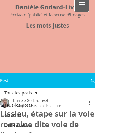
Danièle Godard-Livet
écrivain (public) et faiseuse d'images
Les mots justes
Post
Tous les posts
Danièle Godard-Livet
Tous les posts
22 avr. 2025
6 min de lecture
Lissieu, étape sur la voie
actualité
romaine dite voie de
Lissieu 69380