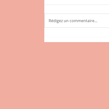
Rédigez un commentaire...
Connaissez-vous l'hybride
, nouveau café-épicerie de
la place des Tamaris à
Lissieu ?