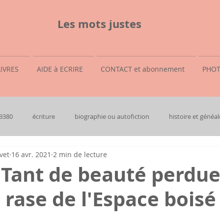
Les mots justes
LIVRES
AIDE à ECRIRE
CONTACT et abonnement
PHOT
69380
écriture
biographie ou autofiction
histoire et généal
vet
16 avr. 2021
2 min de lecture
: Tant de beauté perdu
 rase de l'Espace boisé