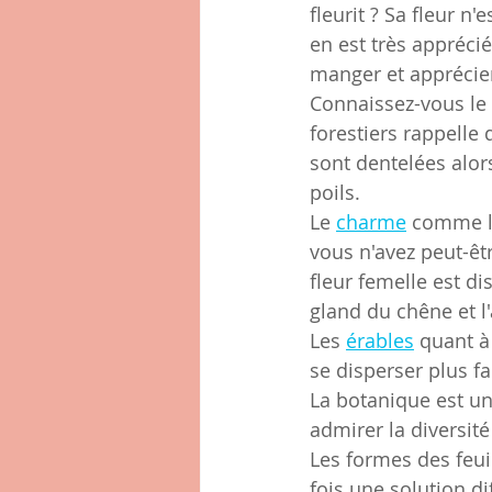
fleurit ? Sa fleur n
en est très appréci
manger et apprécie
Connaissez-vous le 
forestiers rappelle 
sont dentelées alor
poils.
Le 
charme
 comme l
vous n'avez peut-êtr
fleur femelle est di
gland du chêne et 
Les 
érables
 quant à
se disperser plus fa
La botanique est un
admirer la diversité
Les formes des feuil
fois une solution di