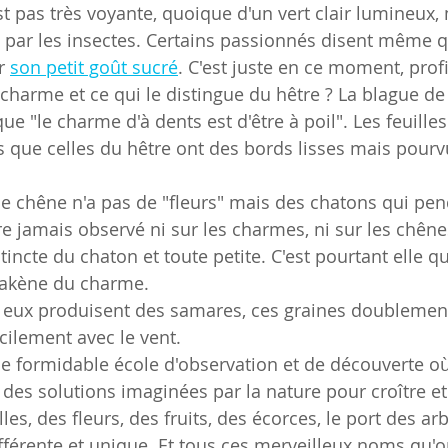
'est pas très voyante, quoique d'un vert clair lumineux,
é par les insectes. Certains passionnés disent même q
r 
son petit goût sucré
. C'est juste en ce moment, profi
charme et ce qui le distingue du hêtre ? La blague de 
que "le charme d'à dents est d'être à poil". Les feuill
s que celles du hêtre ont des bords lisses mais pourvu
e chêne n'a pas de "fleurs" mais des chatons qui pen
e jamais observé ni sur les charmes, ni sur les chênes
stincte du chaton et toute petite. C'est pourtant elle q
l'akène du charme.
 eux produisent des samares, ces graines doublement
cilement avec le vent.
e formidable école d'observation et de découverte où
 des solutions imaginées par la nature pour croître et 
les, des fleurs, des fruits, des écorces, le port des ar
fférente et unique. Et tous ces merveilleux noms qu'on