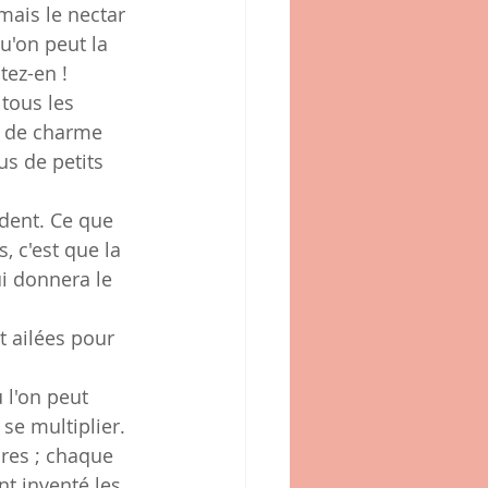
 mais le nectar 
u'on peut la 
tez-en !
tous les 
es de charme 
s de petits 
dent. Ce que 
, c'est que la 
ui donnera le 
 ailées pour 
 l'on peut 
se multiplier. 
bres ; chaque 
t inventé les 