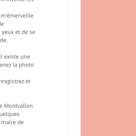
 m'émerveille 
de 
s yeux et de se 
de.
l existe une 
enez la photo 
nregistrez et 
de Montvallon 
quelques 
 maire de 