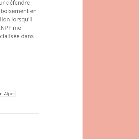
ur défendre 
eboisement en 
on lorsqu'il 
 CNPF me 
écialisée dans 
e-Alpes