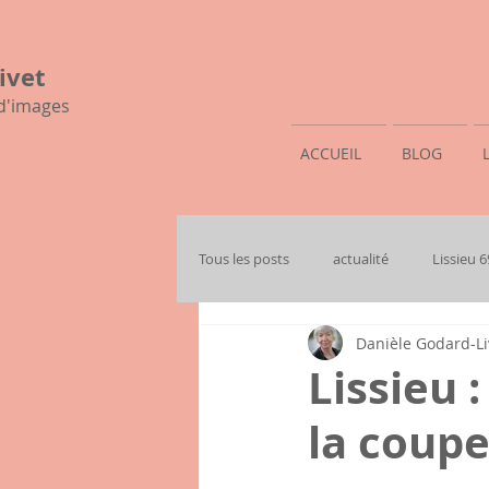
ivet
 d'images
ACCUEIL
BLOG
Tous les posts
actualité
Lissieu 
Danièle Godard-Li
mon histoire familiale
Lissieu 
la coupe