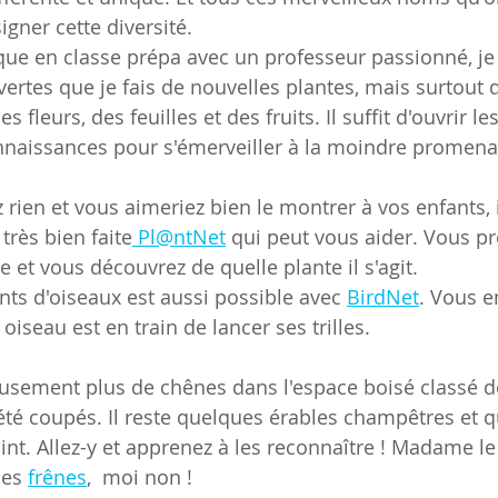
gner cette diversité.
nique en classe prépa avec un professeur passionné, je
ertes que je fais de nouvelles plantes, mais surtout 
es fleurs, des feuilles et des fruits. Il suffit d'ouvrir le
nnaissances pour s'émerveiller à la moindre promena
rien et vous aimeriez bien le montrer à vos enfants, i
 très bien faite
 Pl@ntNet
 qui peut vous aider. Vous pr
 et vous découvrez de quelle plante il s'agit.
nts d'oiseaux est aussi possible avec 
BirdNet
. Vous e
iseau est en train de lancer ses trilles.
eusement plus de chênes dans l'espace boisé classé 
 été coupés. Il reste quelques érables champêtres et 
nt. Allez-y et apprenez à les reconnaître ! Madame le
des 
frênes
,  moi non !