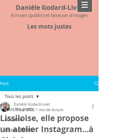
Danièle Godard-Livet
écrivain (public) et faiseuse d'images
Les mots justes
Post
Tous les posts
Danièle Godard-Livet
Tous les posts
23 avr. 2022
1 min de lecture
Lissiloise, elle propose
actualité
un atelier Instagram...à
Lissieu 69380