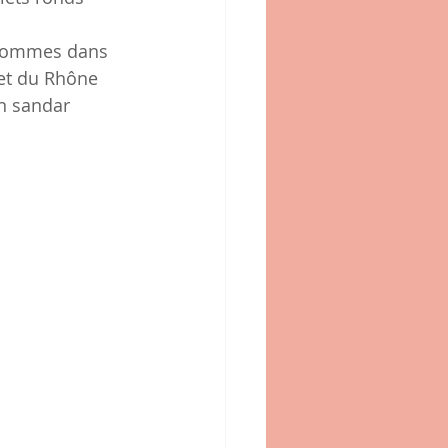
s sommes dans 
 et du Rhône 
n sandar 