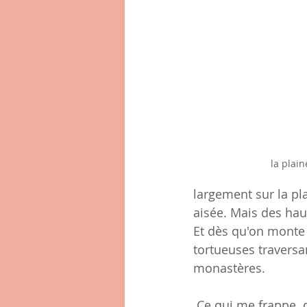
la plain
largement sur la pl
aisée. Mais des hau
Et dès qu'on monte s
tortueuses traversan
monastères.
 Ce qui me frappe  d’abord  ce sont ces murs construits en rangées de galets ronds 