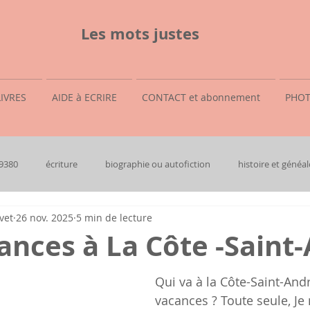
Les mots justes
LIVRES
AIDE à ECRIRE
CONTACT et abonnement
PHOT
69380
écriture
biographie ou autofiction
histoire et généal
vet
26 nov. 2025
5 min de lecture
nces à La Côte -Saint
Qui va à la Côte-Saint-And
vacances ? Toute seule, Je 