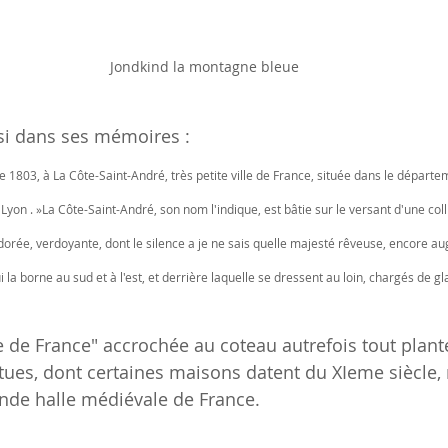
Jondkind la montagne bleue
nsi dans ses mémoires :
e 1803, à La Côte-Saint-André, très petite ville de France, située dans le départem
Lyon . »La Côte-Saint-André, son nom l'indique, est bâtie sur le versant d'une col
 dorée, verdoyante, dont le silence a je ne sais quelle majesté rêveuse, encore a
a borne au sud et à l'est, et derrière laquelle se dressent au loin, chargés de glac
le de France" accrochée au coteau autrefois tout plant
ntues, dont certaines maisons datent du XIeme siècle,
nde halle médiévale de France.