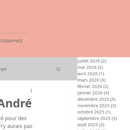
OGRAPHIES
juillet 2026
(2)
2 posts
mai 2026
(2)
2 posts
ogie
avril 2026
(1)
1 post
mars 2026
(3)
3 posts
février 2026
(2)
2 posts
janvier 2026
(4)
4 posts
-André
décembre 2025
(3)
3 posts
novembre 2025
(3)
3 post
octobre 2025
(1)
1 post
ré pour des 
septembre 2025
(3)
3 post
août 2025
(3)
3 posts
n’y aurais pas 