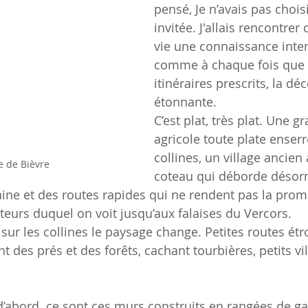
pensé, Je n’avais pas choisi,
invitée. J'allais rencontrer 
vie une connaissance inter
comme à chaque fois que l
itinéraires prescrits, la dé
étonnante.
C’est plat, très plat. Une g
agricole toute plate enser
collines, un village ancien 
e de Bièvre
coteau qui déborde désor
aine et des routes rapides qui ne rendent pas la pro
teurs duquel on voit jusqu’aux falaises du Vercors.
ur les collines le paysage change. Petites routes étro
t des prés et des forêts, cachant tourbières, petits vi