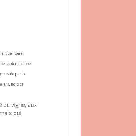
ent de l’Isère, 
line, et domine une 
ugmentée par la 
iers, les pics 
é de vigne, aux 
 mais qui 