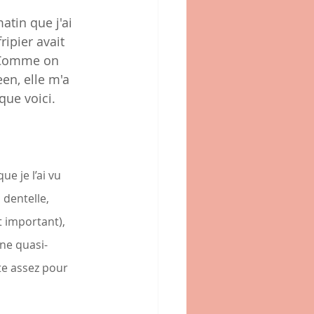
atin que j'ai 
ripier avait 
 Comme on 
en, elle m'a 
que voici.
ue je l’ai vu 
 dentelle, 
t important), 
ne quasi-
te assez pour 