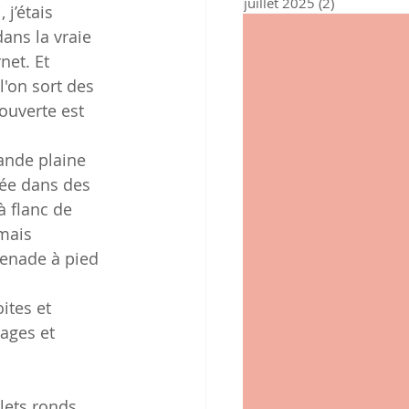
juillet 2025
(2)
2 posts
 j’étais 
dans la vraie 
net. Et 
'on sort des 
couverte est 
rande plaine 
rée dans des 
à flanc de 
mais 
menade à pied 
ites et 
lages et 