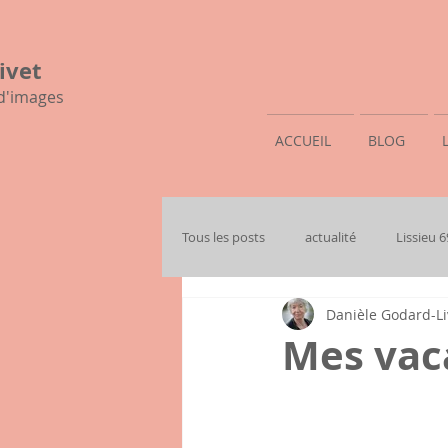
ivet
 d'images
ACCUEIL
BLOG
Tous les posts
actualité
Lissieu 
Danièle Godard-Li
mon histoire familiale
Mes vaca