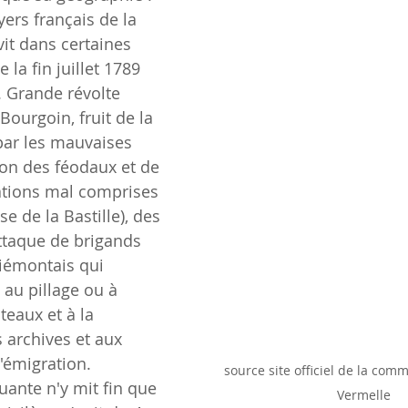
yers français de la 
it dans certaines 
 la fin juillet 1789 
 Grande révolte 
ourgoin, fruit de la 
ar les mauvaises 
ion des féodaux et de 
mations mal comprises 
e de la Bastille), des 
ttaque de brigands 
iémontais qui 
, au pillage ou à 
teaux et à la 
 archives et aux 
'émigration. 
source site officiel de la com
uante n'y mit fin que 
Vermelle