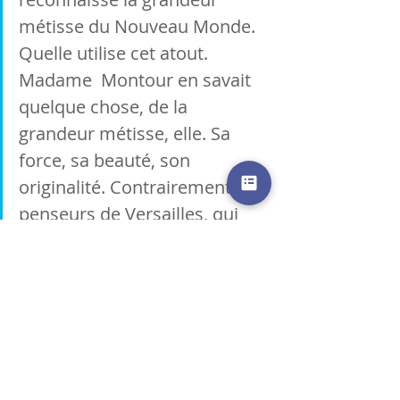
métisse du Nouveau Monde. 
Quelle utilise cet atout.  
Madame  Montour en savait 
quelque chose, de la 
grandeur métisse, elle. Sa 
force, sa beauté, son 
originalité. Contrairement aux 
penseurs de Versailles, qui 
n'en surent jamais rien. (
Elles 
ont fait l'Amérique
, Serge 
Bouchard, Marie Christine 
Lévesque Lux collection 
"mémoire des Amériques")
Merci Martin pour ce beau cadeau 
qui me promet des heures de 