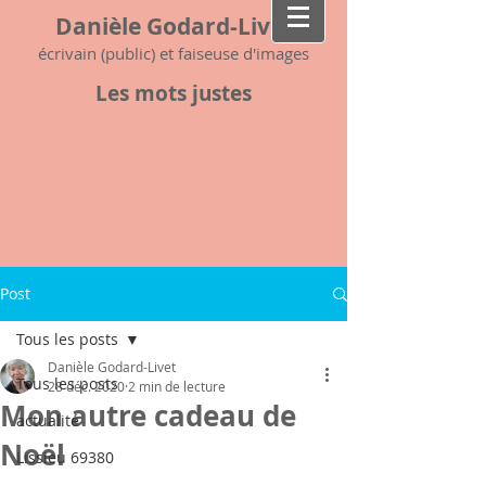
Danièle Godard-Livet
écrivain (public) et faiseuse d'images
Les mots justes
Post
Tous les posts
Danièle Godard-Livet
Tous les posts
28 déc. 2020
2 min de lecture
Mon autre cadeau de
actualité
Noël
Lissieu 69380