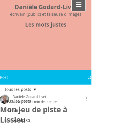
Danièle Godard-Livet
écrivain (public) et faiseuse d'images
Les mots justes
Post
Tous les posts
Danièle Godard-Livet
Tous les posts
4 avr. 2021
1 min de lecture
Mon jeu de piste à
actualité
Lissieu
Lissieu 69380