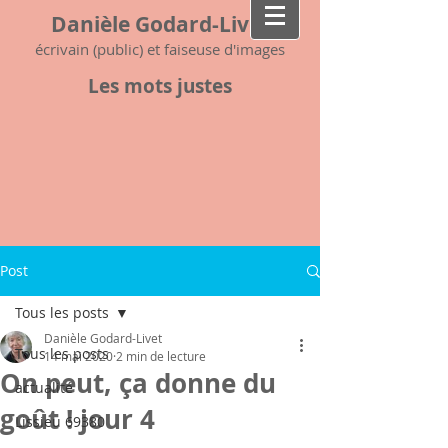
Danièle Godard-Livet
écrivain (public) et faiseuse d'images
Les mots justes
Post
Tous les posts
Danièle Godard-Livet
Tous les posts
14 mai 2020
2 min de lecture
On peut, ça donne du
actualité
goût ! jour 4
Lissieu 69380