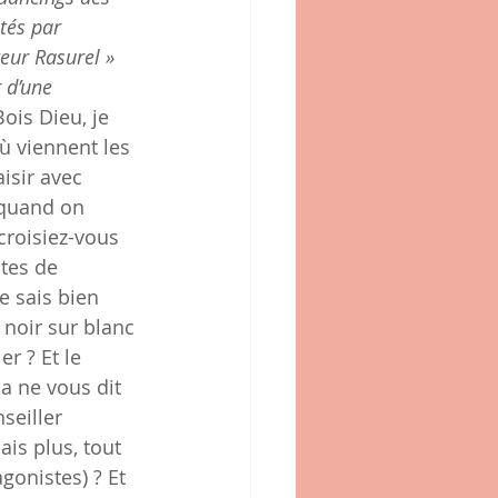
tés par 
teur Rasurel » 
 d’une 
Bois Dieu, je 
ù viennent les 
isir avec 
 quand on 
 croisiez-vous 
tes de 
e sais bien 
 noir sur blanc 
r ? Et le 
ça ne vous dit 
seiller 
ais plus, tout 
gonistes) ? Et 