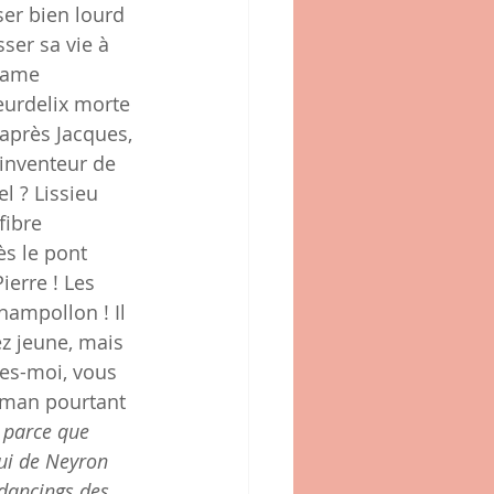
ser bien lourd 
ser sa vie à 
dame 
eurdelix morte 
 après Jacques, 
’inventeur de 
l ? Lissieu 
fibre 
ès le pont 
ierre ! Les 
ampollon ! Il 
z jeune, mais 
tes-moi, vous 
oman pourtant 
, parce que 
ui de Neyron 
dancings des 