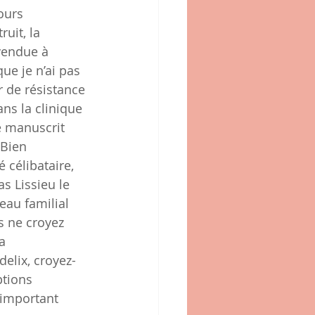
ours 
uit, la 
vendue à 
que je n’ai pas 
r de résistance 
ns la clinique 
e manuscrit 
 Bien 
 célibataire, 
s Lissieu le 
eau familial 
s ne croyez 
a 
delix, croyez-
ptions 
 important 