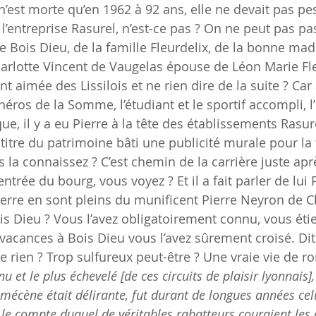
’est morte qu’en 1962 à 92 ans, elle ne devait pas pe
 l’entreprise Rasurel, n’est-ce pas ? On ne peut pas pas
e Bois Dieu, de la famille Fleurdelix, de la bonne ma
arlotte Vincent de Vaugelas épouse de Léon Marie Fl
nt aimée des Lissilois et ne rien dire de la suite ? Car
 héros de la Somme, l’étudiant et le sportif accompli, l
ue, il y a eu Pierre à la tête des établissements Rasure
titre du patrimoine bâti une publicité murale pour la 
s la connaissez ? C’est chemin de la carrière juste apr
entrée du bourg, vous voyez ? Et il a fait parler de lui P
erre en sont pleins du munificent Pierre Neyron de Ch
is Dieu ? Vous l’avez obligatoirement connu, vous étie
 vacances à Bois Dieu vous l’avez sûrement croisé. Di
 rien ? Trop sulfureux peut-être ? Une vraie vie de r
nu et le plus échevelé [de ces circuits de plaisir lyonnais]
 mécène était délirante, fut durant de longues années cel
e compte duquel de véritables rabatteurs couraient les 