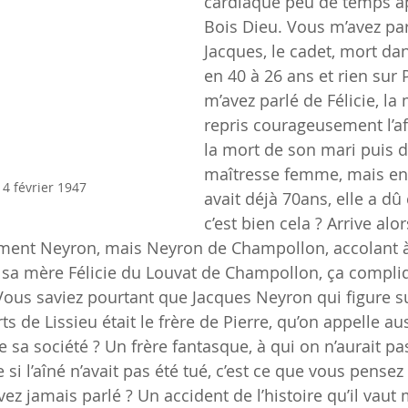
cardiaque peu de temps ap
Bois Dieu. Vous m’avez parl
Jacques, le cadet, mort d
en 40 à 26 ans et rien sur 
m’avez parlé de Félicie, la 
repris courageusement l’af
la mort de son mari puis de
maîtresse femme, mais en 
 4 février 1947
avait déjà 70ans, elle a dû 
c’est bien cela ? Arrive alor
lement Neyron, mais Neyron de Champollon, accolant 
sa mère Félicie du Louvat de Champollon, ça compliq
 Vous saviez pourtant que Jacques Neyron qui figure su
de Lissieu était le frère de Pierre, qu’on appelle aus
sa société ? Un frère fantasque, à qui on n’aurait pas
 si l’aîné n’avait pas été tué, c’est ce que vous pensez 
z jamais parlé ? Un accident de l’histoire qu’il vaut 