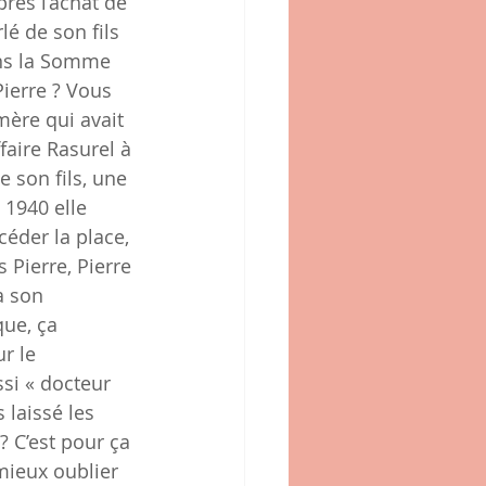
rès l’achat de 
é de son fils 
ans la Somme 
Pierre ? Vous 
mère qui avait 
faire Rasurel à 
 son fils, une 
1940 elle 
céder la place, 
s Pierre, Pierre 
à son 
ue, ça 
r le 
si « docteur 
 laissé les 
? C’est pour ça 
mieux oublier 