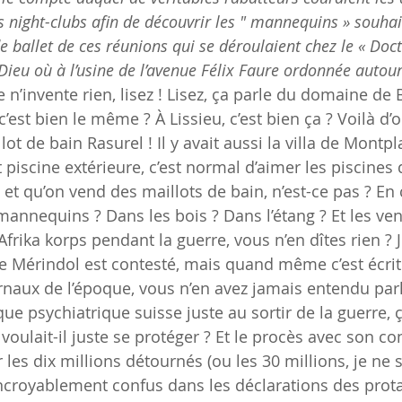
night-clubs afin de découvrir les " mannequins » souhai
de ballet de ces réunions qui se déroulaient chez le « Doc
ieu où à l’usine de l’avenue Félix Faure ordonnée autour
Je n’invente rien, lisez ! Lisez, ça parle du domaine de 
est bien le même ? À Lissieu, c’est bien ça ? Voilà d’o
t de bain Rasurel ! Il y avait aussi la villa de Montpla
t piscine extérieure, c’est normal d’aimer les piscines
es et qu’on vend des maillots de bain, n’est-ce pas ? En
mannequins ? Dans les bois ? Dans l’étang ? Et les ven
’Afrika korps pendant la guerre, vous n’en dîtes rien ? J
rre Mérindol est contesté, mais quand même c’est écrit
ournaux de l’époque, vous n’en avez jamais entendu parle
que psychiatrique suisse juste au sortir de la guerre, 
u voulait-il juste se protéger ? Et le procès avec son con
 les dix millions détournés (ou les 30 millions, je ne s
incroyablement confus dans les déclarations des prota