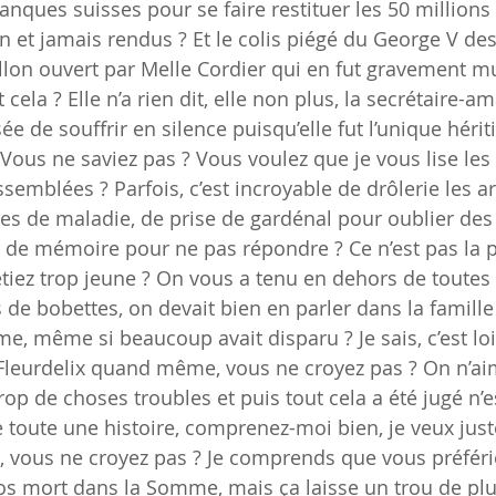
anques suisses pour se faire restituer les 50 millions
 et jamais rendus ? Et le colis piégé du George V des
on ouvert par Melle Cordier qui en fut gravement mu
 cela ? Elle n’a rien dit, elle non plus, la secrétaire-a
 de souffrir en silence puisqu’elle fut l’unique hériti
! Vous ne saviez pas ? Vous voulez que je vous lise le
ssemblées ? Parfois, c’est incroyable de drôlerie les 
res de maladie, de prise de gardénal pour oublier des
s de mémoire pour ne pas répondre ? Ce n’est pas la 
tiez trop jeune ? On vous a tenu en dehors de toutes c
de bobettes, on devait bien en parler dans la famille
, même si beaucoup avait disparu ? Je sais, c’est loin
Fleurdelix quand même, vous ne croyez pas ? On n’ai
trop de choses troubles et puis tout cela a été jugé n’es
 toute une histoire, comprenez-moi bien, je veux juste 
, vous ne croyez pas ? Je comprends que vous préféri
os mort dans la Somme, mais ça laisse un trou de plu