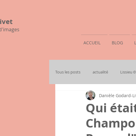
ivet
 d'images
ACCUEIL
BLOG
Tous les posts
actualité
Lissieu 
Danièle Godard-Li
mon histoire familiale
Qui étai
Champoll