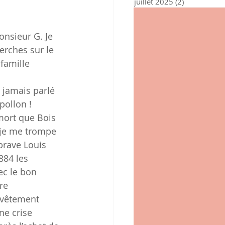
juillet 2025
(2)
2 posts
nsieur G. Je 
erches sur le 
famille 
 jamais parlé 
ollon ! 
mort que Bois 
 je me trompe 
brave Louis 
884 les 
ec le bon 
re 
-vêtement 
ne crise 