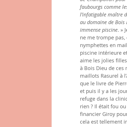
faubourgs comme les 
l’infatigable maître 
au domaine de Bois D
immense piscine
. » 
ne me trompe pas, c’
nymphettes en maillo
piscine intérieure e
aime les jolies fill
à Bois Dieu de ces 
maillots Rasurel à l
que le livre de Pie
et puis il y a les j
refuge dans la clini
rien ? Il était fou o
financier Giroy pour
cela est tellement 