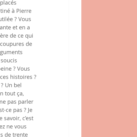
 placés 
tiné à Pierre 
tilée ? Vous 
mante et en a 
ère de ce qui 
s coupures de 
arguments 
 soucis 
peine ? Vous 
es histoires ? 
 ? Un bel 
 tout ça, 
me pas parler 
t-ce pas ? Je 
savoir, c’est 
ez ne vous 
s de trente 