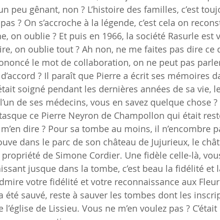
 un peu gênant, non ? L’histoire des familles, c’est touj
pas ? On s’accroche à la légende, c’est cela on reconstr
, on oublie ? Et puis en 1966, la société Rasurle est 
oire, on oublie tout ? Ah non, ne me faites pas dire ce 
prononcé le mot de collaboration, on ne peut pas parle
d’accord ? Il paraît que Pierre a écrit ses mémoires da
était soigné pendant les dernières années de sa vie, l
 l’un de ses médecins, vous en savez quelque chose ?
tasque ce Pierre Neyron de Champollon qui était resté
 m’en dire ? Pour sa tombe au moins, il n’encombre pa
rouve dans le parc de son château de Jujurieux, le chât
propriété de Simone Cordier. Une fidèle celle-là, vou
aissant jusque dans la tombe, c’est beau la fidélité et l
dmire votre fidélité et votre reconnaissance aux Fleur
a été sauvé, reste à sauver les tombes dont les inscri
e l’église de Lissieu. Vous ne m’en voulez pas ? C’était