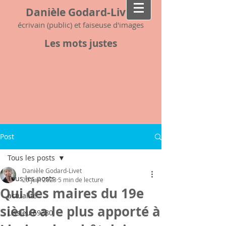
Danièle Godard-Livet
écrivain (public) et faiseuse d'images
Les mots justes
Post
Tous les posts
Danièle Godard-Livet
Tous les posts
20 juin 2023
5 min de lecture
Qui des maires du 19e
actualité
siècle a le plus apporté à
Lissieu 69380