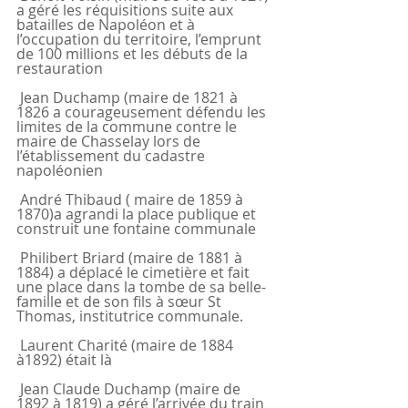
a géré les réquisitions suite aux 
batailles de Napoléon et à 
l’occupation du territoire, l’emprunt 
de 100 millions et les débuts de la 
restauration
 Jean Duchamp (maire de 1821 à 
1826 a courageusement défendu les 
limites de la commune contre le 
maire de Chasselay lors de 
l’établissement du cadastre 
napoléonien
 André Thibaud ( maire de 1859 à 
1870)a agrandi la place publique et 
construit une fontaine communale
 Philibert Briard (maire de 1881 à 
1884) a déplacé le cimetière et fait 
une place dans la tombe de sa belle-
famille et de son fils à sœur St 
Thomas, institutrice communale.
 Laurent Charité (maire de 1884 
à1892) était là
 Jean Claude Duchamp (maire de 
1892 à 1819) a géré l’arrivée du train 