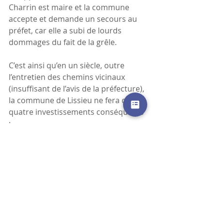
Charrin est maire et la commune 
accepte et demande un secours au 
préfet, car elle a subi de lourds 
dommages du fait de la grêle.
C’est ainsi qu’en un siècle, outre 
l’entretien des chemins vicinaux 
(insuffisant de l’avis de la préfecture), 
la commune de Lissieu ne fera que 
quatre investissements conséquents 
:
 - une école pour les garçons en 1834
 - un lavoir public en 1849
3
- une fontaine publique en 1862
- le nouveau cimetière en 1883,
mais aura accepté des privatisations 
qui ont durablement modelé son 
centre en privant le village de place 
publique et détruit certains chemins 