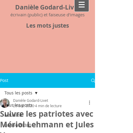
Danièle Godard-Livet
écrivain (public) et faiseuse d'images
Les mots justes
Post
Tous les posts
Danièle Godard-Livet
Tous les posts
26 déc. 2020
4 min de lecture
Suivre les patriotes avec
actualité
Mériol Lehmann et Jules
Lissieu 69380