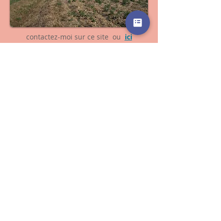
contactez-moi sur ce site ou
ici
Cela reste confidentiel