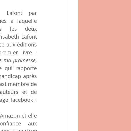
hes à laquelle 
s les deux 
Elisabeth Lafont 
quant à elle a fait confiance aux éditions 
 pour son premier livre : 
L'escalier : jusqu'au bout de ma promesse, 
e qui rapporte 
handicap après 
 est membre de 
'auteurs et de 
biographes et gère une page facebook : 
 Amazon et elle 
onfiance aux 