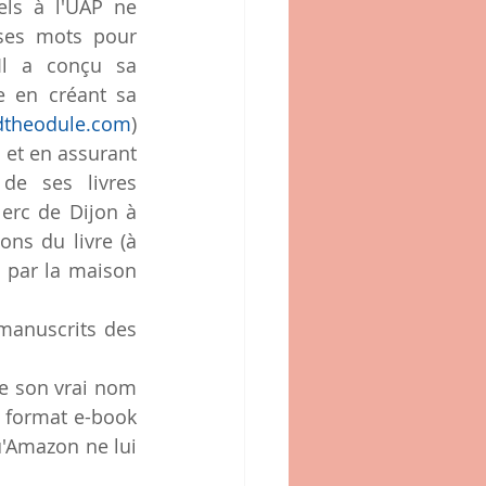
els à l'UAP ne 
ses mots pour 
l a conçu sa 
e en créant sa  
dtheodule.com
) 
 et en assurant 
e ses livres 
erc de Dijon à 
ns du livre (à 
 par la maison 
manuscrits des 
e son vrai nom 
chevalier jehan de johannis); un seul de ses titres figure sur Amazon au format e-book 
u'Amazon ne lui 