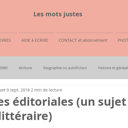
Les mots justes
LIVRES
AIDE à ECRIRE
CONTACT et abonnement
PHOT
69380
écriture
biographie ou autofiction
histoire et généal
vet
9 sept. 2018
2 min de lecture
es éditoriales (un sujet
ittéraire)