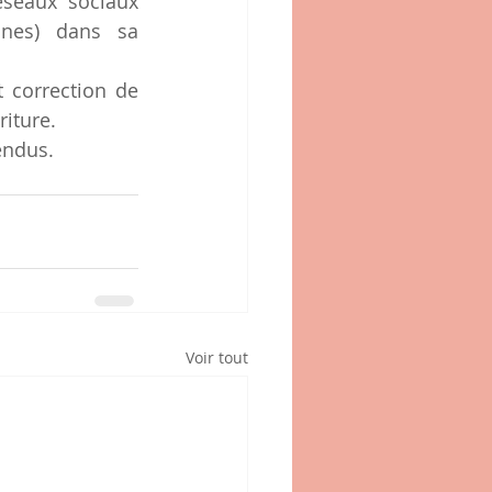
éseaux sociaux 
nes) dans sa 
correction de 
riture.
endus.
Voir tout