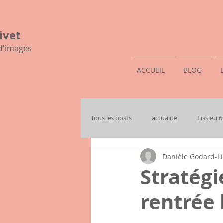
ivet
 d'images
ACCUEIL
BLOG
Tous les posts
actualité
Lissieu 
Danièle Godard-Li
mon histoire familiale
Stratégi
rentrée l