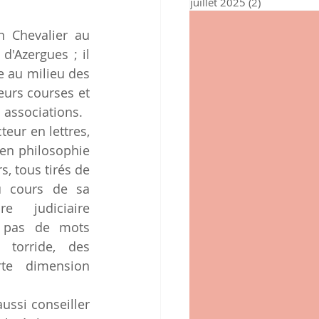
juillet 2025
(2)
2 posts
n Chevalier au 
d'Azergues ; il 
e au milieu des 
eurs courses et 
 associations.
eur en lettres, 
en philosophie 
, tous tirés de 
u cours de sa 
e judiciaire 
 pas de mots 
torride, des 
te dimension 
ussi conseiller 