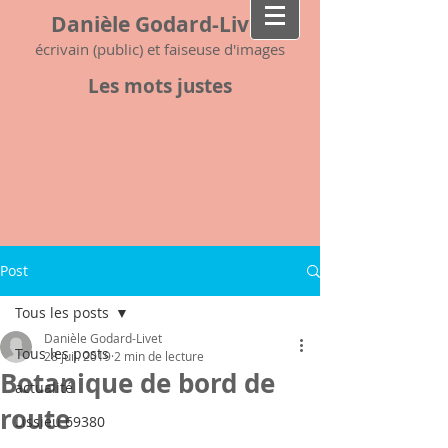
Danièle Godard-Livet
écrivain (public) et faiseuse d'images
Les mots justes
Post
Tous les posts
Danièle Godard-Livet
Tous les posts
28 juil. 2019
2 min de lecture
Botanique de bord de
actualité
route
Lissieu 69380