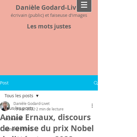
Danièle Godard-Livet
écrivain (public) et faiseuse d'images
Les mots justes
Post
Tous les posts
Danièle Godard-Livet
Tous les posts
10 déc. 2022
2 min de lecture
Annie Ernaux, discours
actualité
de remise du prix Nobel
Lissieu 69380