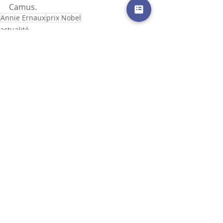
Camus.
Annie Ernaux
prix Nobel
actualité
écriture
Posts récents
Voir tout