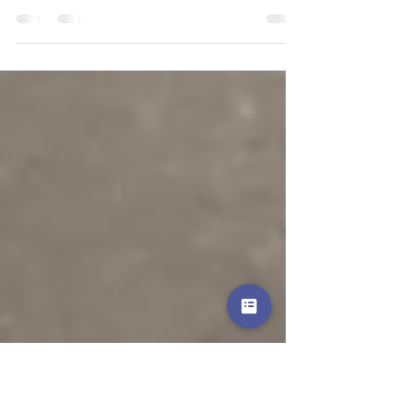
On estime en France à 70 000 le nombre de
bénévoles actifs en bibliothèque territoriale où
ils représentent plus du quart du temps de...