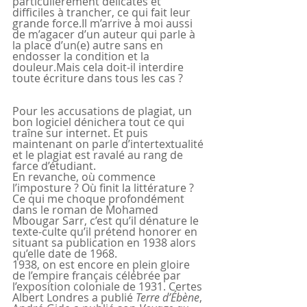
particulièrement délicates et 
difficiles à trancher, ce qui fait leur 
grande force.Il m’arrive à moi aussi 
de m’agacer d’un auteur qui parle à 
la place d’un(e) autre sans en 
endosser la condition et la 
douleur.Mais cela doit-il interdire 
toute écriture dans tous les cas ?
Pour les accusations de plagiat, un 
bon logiciel dénichera tout ce qui 
traîne sur internet. Et puis 
maintenant on parle d’intertextualité 
et le plagiat est ravalé au rang de 
farce d’étudiant.
En revanche, où commence 
l’imposture ? Où finit la littérature ? 
Ce qui me choque profondément 
dans le roman de Mohamed 
Mbougar Sarr, c’est qu’il dénature le 
texte-culte qu’il prétend honorer en 
situant sa publication en 1938 alors 
qu’elle date de 1968.  
1938, on est encore en plein gloire 
de l’empire français célébrée par 
l’exposition coloniale de 1931. Certes 
Albert Londres a publié 
Terre d’Ébène
, 