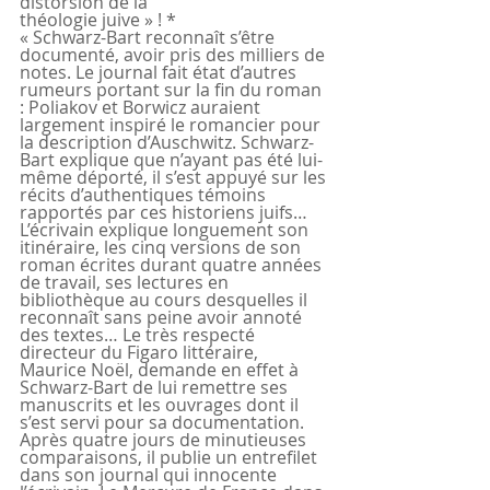
distorsion de la  
théologie juive » ! *
« Schwarz-Bart reconnaît s’être 
documenté, avoir pris des milliers de 
notes. Le journal fait état d’autres 
rumeurs portant sur la fin du roman 
: Poliakov et Borwicz auraient 
largement inspiré le romancier pour 
la description d’Auschwitz. Schwarz-
Bart explique que n’ayant pas été lui-
même déporté, il s’est appuyé sur les 
récits d’authentiques témoins 
rapportés par ces historiens juifs… 
L’écrivain explique longuement son 
itinéraire, les cinq versions de son 
roman écrites durant quatre années 
de travail, ses lectures en 
bibliothèque au cours desquelles il 
reconnaît sans peine avoir annoté 
des textes… Le très respecté 
directeur du Figaro littéraire, 
Maurice Noël, demande en effet à 
Schwarz-Bart de lui remettre ses 
manuscrits et les ouvrages dont il 
s’est servi pour sa documentation. 
Après quatre jours de minutieuses 
comparaisons, il publie un entrefilet 
dans son journal qui innocente 