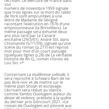
l’écrivain. Le Mercure de France dans 
son  
numéro de novembre 1959 signale 
que trois lignes sur la mort du rabbi 
de York sont empruntées à une 
lettre de Madame de Sévigné 
racontant l’exécution en 1676 d’une 
empoisonneuse (la Brinvilliers). Le 
même passage sera exhumé deux 
ans plus tard par Le Canard 
enchaîné (29/3/61). André Stil, dans 
L’Humanité (5/11/59), signale qu’une 
scène du roman (p.277) est reprise 
mot pour mot d’un court passage 
(quelques lignes p.28) de La véritable 
histoire de Ah Q., roman chinois de 
Lou Sin. »*
Concernant 
La mulâtresse solitude, 
il 
sera reproché à Schwarz-Bart de ne 
pas être noir et de mettre sur le 
même plan Shoah et esclavage. 
L’écrivain sera réduit au silence 
comme Yambo Ouologem auteur du 
devoir de violence,
 prétexte à la quête 
du dernier prix Goncourt 2021. »Le 
roman de Ouologem est pilonné aux 