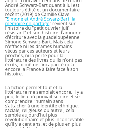
aujourd’hui avec cent ans de retard. 
André Schwarz-Bart quant à lui est 
toujours édité et un documentaire 
récent (2019) de Camille Clavel 
"
Simone et André Scwarz-Bart, la 
mémoire en partage
" revient sur 
l'histoire du "petit ouvrier juif 
résistant" et son histoire d'amour et 
d'écriture avec la guadeloupéenne 
Simone Schwarz-Bart. Mais cela 
n'efface ni les drames humains 
vécus par ces auteurs et leurs 
proches, ni la perte pour la 
littérature des livres qu'ils n'ont pas 
écrits, ni même l'incapacité qu'a 
encore la France à faire face à son 
histoire.
La fiction permet tout et la 
littérature me semblait encore, il y a 
peu, le lieu où pouvait se dire et se 
comprendre l’humain sans 
s’attacher à une identité ethnique, 
raciale, religieuse ou autre ; cela 
semble aujourd’hui plus 
révolutionnaire et plus inconcevable 
qu’il y a cent ans, et de plus en plus 