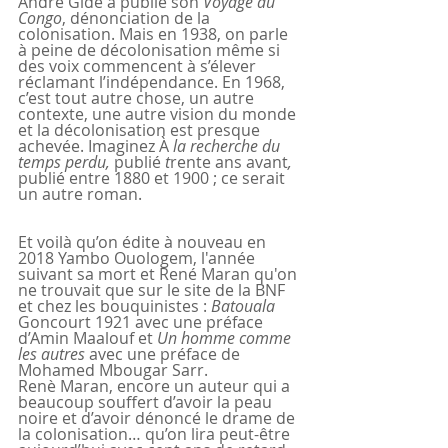
André Gide a publié son 
Voyage au 
Congo
, dénonciation de la 
colonisation. Mais en 1938, on parle 
à peine de décolonisation même si 
des voix commencent à s’élever 
réclamant l’indépendance. En 1968, 
c’est tout autre chose, un autre 
contexte, une autre vision du monde 
et la décolonisation est presque 
achevée. Imaginez À
 la recherche du 
temps perdu, 
publié
 t
rente ans avant
,
publié entre 1880 et 1900 ; ce serait 
un autre roman.
Et voilà qu’on édite à nouveau en 
2018 Yambo Ouologem, l'année 
suivant sa mort et René Maran qu'on 
ne trouvait que sur le site de la BNF 
et chez les bouquinistes : 
Batouala
Goncourt 1921 avec une préface 
d’Amin Maalouf et 
Un homme comme 
les autres
 avec une préface de 
Mohamed Mbougar Sarr.
Renè Maran, encore un auteur qui a 
beaucoup souffert d’avoir la peau 
noire et d’avoir dénoncé le drame de 
la colonisation… qu’on lira peut-être 