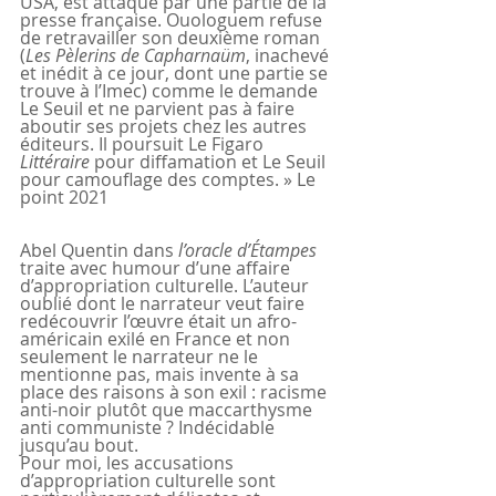
USA, est attaqué par une partie de la 
presse française. Ouologuem refuse 
de retravailler son deuxième roman 
(
Les Pèlerins de Capharnaüm
, inachevé 
et inédit à ce jour, dont une partie se 
trouve à l’Imec) comme le demande 
Le Seuil et ne parvient pas à faire 
aboutir ses projets chez les autres 
éditeurs. Il poursuit Le Figaro 
Littéraire 
pour diffamation et Le Seuil 
pour camouflage des comptes. » Le 
point 2021
Abel Quentin dans 
l’oracle d’Étampes
traite avec humour d’une affaire 
d’appropriation culturelle. L’auteur 
oublié dont le narrateur veut faire 
redécouvrir l’œuvre était un afro-
américain exilé en France et non 
seulement le narrateur ne le 
mentionne pas, mais invente à sa 
place des raisons à son exil : racisme 
anti-noir plutôt que maccarthysme 
anti communiste ? Indécidable 
jusqu’au bout.
Pour moi, les accusations 
d’appropriation culturelle sont 