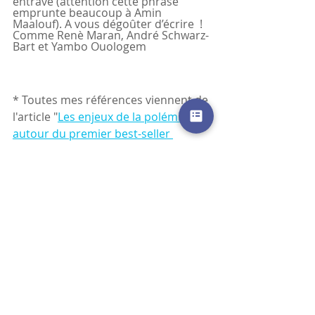
entravé (attention cette phrase 
emprunte beaucoup à Amin 
Maalouf). A vous dégoûter d’écrire  ! 
Comme Renè Maran, André Schwarz-
Bart et Yambo Ouologem
* Toutes mes références viennent de 
l'article "
Les enjeux de la polémique 
autour du premier best-seller 
français de la littérature de la Shoah :
Le dernier des Justes, d’André 
Schwarz-Bart, prix Goncourt 1959
."     
                                       Prof. Francine 
KAUFMANN (Université Bar-Ilan, 
Israël)
André schwarz-bart
René Maran
Yambo Ouologem
Mohamed mbougar Sarr
Abel Quentin
at
ropriation culturelle