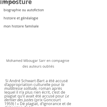
imposture
écriture
biographie ou autofiction
histoire et généalogie
mon histoire familiale
Mohamed Mbougar Sarr en compagnie 
des auteurs oubliés
 Si André Schwart-Bart a été accusé 
d’appropriation culturelle pour 
la 
mulâtresse solitude, 
roman après 
lequel il n’a plus rien écrit, c’est de 
plagiat qu’il avait été accusé pour 
Le 
dernier des justes
 (prix Goncourt 
1959) ! « De plagiat, d’ignorance et de 