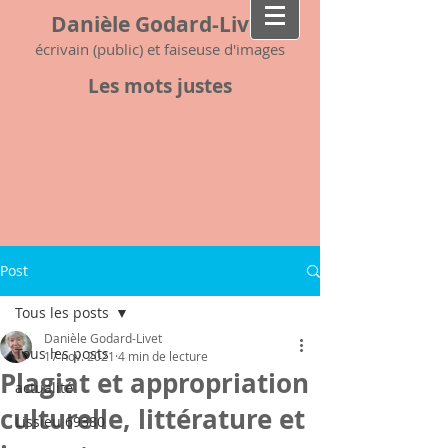
Danièle Godard-Livet
écrivain (public) et faiseuse d'images
Les mots justes
Post
Tous les posts
Danièle Godard-Livet
Tous les posts
17 nov. 2021
4 min de lecture
Plagiat et appropriation
actualité
culturelle, littérature et
Lissieu 69380