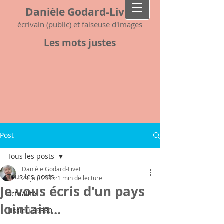
Danièle Godard-Livet
écrivain (public) et faiseuse d'images
Les mots justes
Post
Tous les posts
Danièle Godard-Livet
Tous les posts
29 juin 2015
1 min de lecture
Je vous écris d'un pays
actualité
lointain...
Lissieu 69380