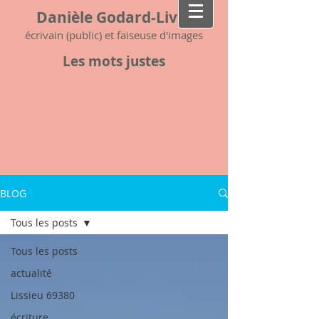
Danièle Godard-Livet
écrivain (public) et faiseuse d'images
Les mots justes
BLOG
Tous les posts
Tous les posts
actualité
Lissieu 69380
écriture