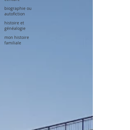
biographie ou
autofiction
histoire et
généalogie
mon histoire
familiale